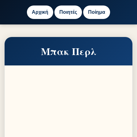
Αρχική
Ποιητές
Ποίημα
Μπακ Περλ