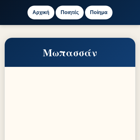
Αρχική
Ποιητές
Ποίημα
Μωπασσάν