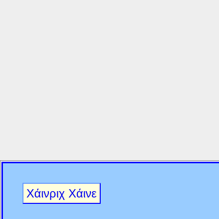
Χάινριχ Χάινε