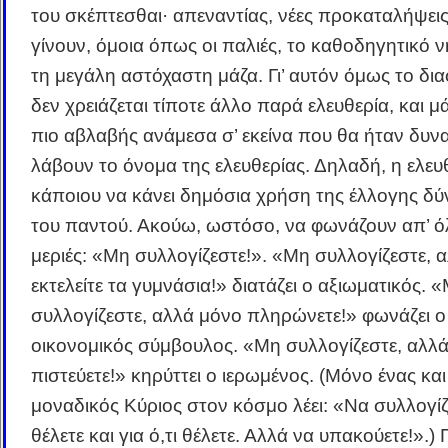
του σκέπτεσθαι· απεναντίας, νέες προκαταλήψει
γίνουν, όμοια όπως οι παλιές, το καθοδηγητικό ν
τη μεγάλη αστόχαστη μάζα. Γι’ αυτόν όμως το δι
δεν χρειάζεται τίποτε άλλο παρά ελευθερία, και μ
πιο αβλαβής ανάμεσα σ’ εκείνα που θα ήταν δυν
λάβουν το όνομα της ελευθερίας. Δηλαδή, η ελευ
κάποιου να κάνει δημόσια χρήση της έλλογης δ
του παντού. Ακούω, ωστόσο, να φωνάζουν απ’ όλ
μεριές: «Μη συλλογίζεστε!». «Μη συλλογίζεστε, 
εκτελείτε τα γυμνάσια!» διατάζει ο αξιωματικός. 
συλλογίζεστε, αλλά μόνο πληρώνετε!» φωνάζει ο
οικονομικός σύμβουλος. «Μη συλλογίζεστε, αλλ
πιστεύετε!» κηρύττει ο ιερωμένος. (Μόνο ένας και
μοναδικός Κύριος στον κόσμο λέει: «Να συλλογί
θέλετε και για ό,τι θέλετε. Αλλά να υπακούετε!».)