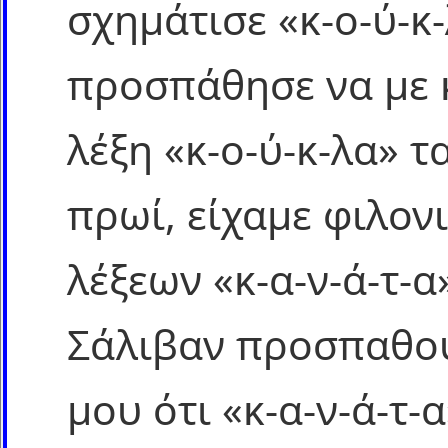
σχημάτισε «κ-ο-ύ-κ-
προσπάθησε να με κ
λέξη «κ-ο-ύ-κ-λα» τα
πρωί, είχαμε φιλονι
λέξεων «κ-α-ν-ά-τ-α»
Σάλιβαν προσπαθού
μου ότι «κ-α-ν-ά-τ-α