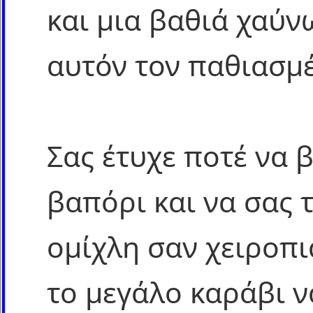
και μια βαθιά χαύν
αυτόν τον παθιασμ
Σας έτυχε ποτέ να β
βαπόρι και να σας 
ομίχλη σαν χειροπι
το μεγάλο καράβι να