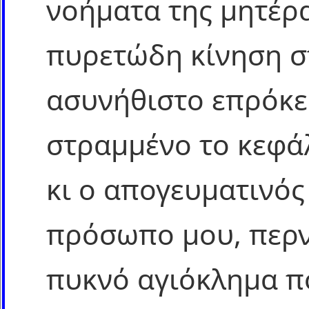
νοήματα της μητέρα
πυρετώδη κίνηση στ
ασυνήθιστο επρόκει
στραμμένο το κεφά
κι ο απογευματινός
πρόσωπο μου, περν
πυκνό αγιόκλημα π