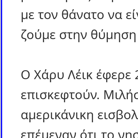
με τον θάνατο να εί
ζούμε στην θύμηση
Ο Χάρυ Λέικ έφερε 
επισκεφτούν. Μιλήσ
αμερικάνικη εισβολ
επέμεναν ότι το νη