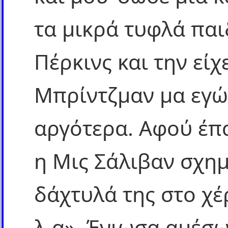
τα μικρά τυφλά παι
Πέρκινς και την είχ
Μπρίντζμαν μα εγώ
αργότερα. Αφού έπα
η Μις Σάλιβαν σχημ
δάχτυλά της στο χέρ
λ-α». Ένιωσα αμέσω