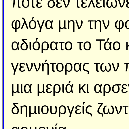
ποτέ δεν τελειών
φλόγα µην την φο
αδιόρατο το Τάο 
γεννήτορας των π
µια µεριά κι αρσ
δηµιουργείς ζωντ