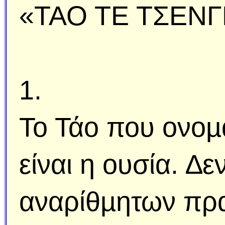
«ΤΑΟ ΤΕ ΤΣΕΝΓ
1.
Το Τάο που ονοµά
είναι η ουσία. ∆ε
αναρίθµητων πρα