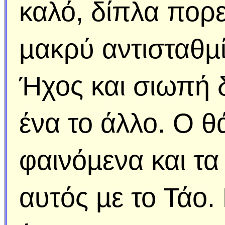
καλό, δίπλα πορε
µακρύ αντισταθµί
Ήχος και σιωπή 
ένα το άλλο. Ο θ
φαινόµενα και τα
αυτός µε το Τάο.