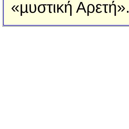
«µυστική Αρετή»