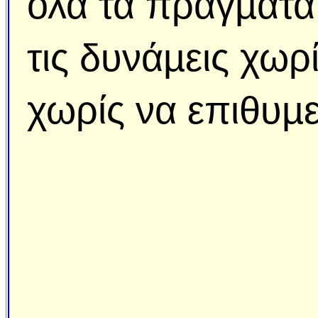
όλα τα πράγµατα 
τις δυνάµεις χωρ
χωρίς να επιθυµεί