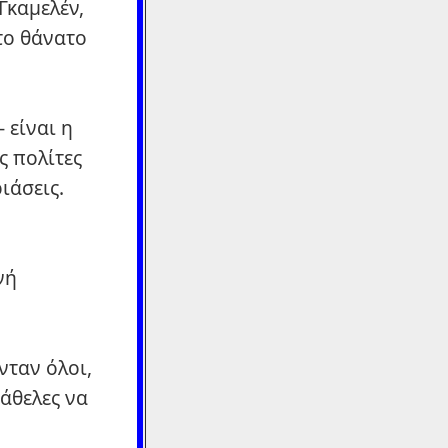
Γκαμελέν,
το θάνατο
 είναι η
ς πολίτες
ιάσεις.
νή
νταν όλοι,
θάθελες να