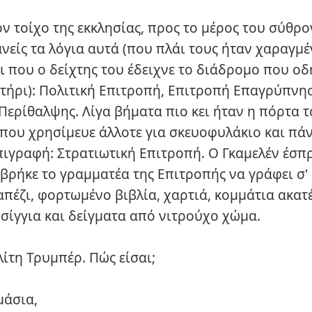
ν τοίχο της εκκλησίας, προς το μέρος του σύθρο
ανείς τα λόγια αυτά (που πλάι τους ήταν χαραγμέ
ι που ο δείχτης του έδειχνε το διάδρομο που ο
τήρι): Πολιτική Επιτροπή, Επιτροπή Επαγρύπνη
Περίθαλψης. Λίγα βήματα πιο κει ήταν η πόρτα 
που χρησίμευε άλλοτε για σκευοφυλάκιο και πάν
πιγραφή: Στρατιωτική Επιτροπή. Ο Γκαμελέν έσπ
 βρήκε το γραμματέα της Επιτροπής να γράφει σ'
απέζι, φορτωμένο βιβλία, χαρτιά, κομμάτια ακα
υσίγγια και δείγματα από νιτρούχο χώμα.
λίτη Τρυμπέρ. Πώς είσαι;
μάσια,