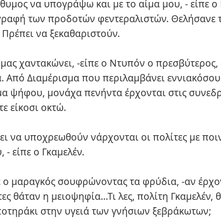
θυμος να υπογράψω και με το αίμα μου, - είπε ο 
γραφή των προδοτών φεντεραλιστών. Θελήσανε 
 Πρέπει να ξεκαθαριστούν.
μας χαντακώνει, -είπε ο Ντυπόν ο πρεσβύτερος, -
. Από Διαμέρισμα που περιλαμβάνει εννιακόσου
μα ψήφου, μονάχα πενήντα έρχονται στις συνεδρ
τε είκοσι οκτώ.
πει να υποχρεωθούν νάρχονται οι πολίτες με ποι
 - είπε ο Γκαμελέν.
νε ο μαραγκός σουφρώνοντας τα φρύδια, -αν έρχο
ες θάταν η μειοψηφία...Τι λες, πολίτη Γκαμελέν, 
 ποτηράκι στην υγειά των γνήσιων ξεβράκωτων;