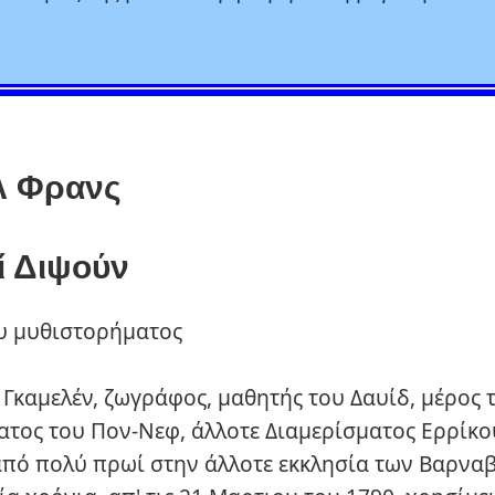
λ Φρανς
ί Διψούν
υ μυθιστορήματος
 Γκαμελέν, ζωγράφος, μαθητής του Δαυίδ, μέρος 
ατος του Πον-Νεφ, άλλοτε Διαμερίσματος Ερρίκου
 από πολύ πρωί στην άλλοτε εκκλησία των Βαρνα