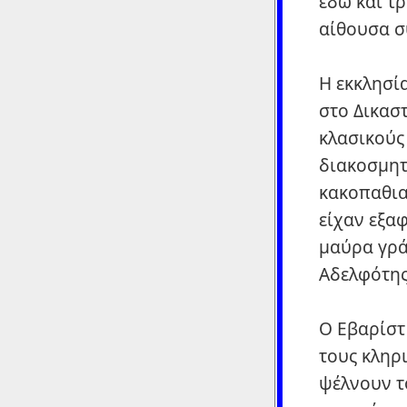
εδώ και τρ
αίθουσα σ
Η εκκλησία
στο Δικασ
κλασικούς
διακοσμητ
κακοπαθια
είχαν εξα
μαύρα γρά
Αδελφότης
Ο Εβαρίστ
τους κληρ
ψέλνουν τ