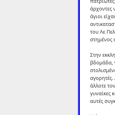
πατριώτες
άρχοντες 
άγιοι είχα
αντικατασ
του Λε Πε
στημένος 
Στην εκκλη
βδομάδα, 
στολισμέν
αγορητές.
άλλοτε τον
γυναίκες 
αυτές συγ