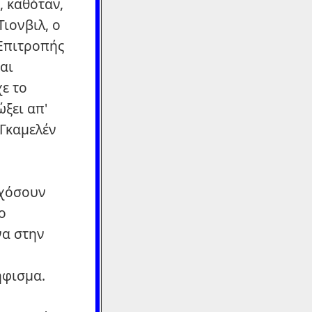
, καθόταν,
ιονβιλ, ο
 Επιτροπής
αι
ε το
ξει απ'
 Γκαμελέν
ρχόσουν
ο
να στην
ήφισμα.