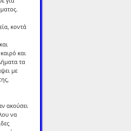
υε για
ματος.
εία, κοντά
ο
και
καιρό και
λήματα τα
άψει με
της,
αν ακούσει
λου να
ηδες