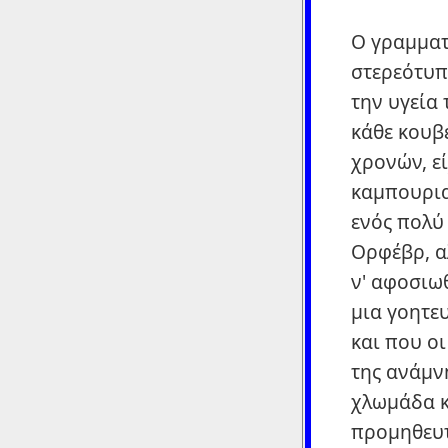
Ο γραμματ
στερεότυπ
την υγεία 
κάθε κουβέ
χρονών, εί
καμπουρια
ενός πολύ
Ορφέβρ, α
ν' αφοσιωθ
μια γοητευ
και που ο
της ανάμνη
χλωμάδα κα
προμηθευτ