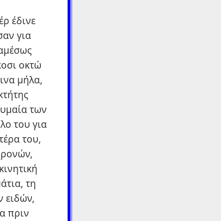
έρ έδινε
σαν για
 αμέσως
κοσι οκτώ
ινα μήλα,
κτήτης
κυμαία των
λο του για
τέρα του,
χρονών,
κινητική
άτια, τη
ν ειδών,
α πριν