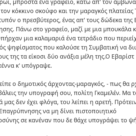
πρωί, μπροστά ένα γραφείο, κάτω απ' τον άμβωνα
τον κόκκινο σκούφο και την μαραγκός πλατείας Τ
τυπόν ο πρεσβύτερος, ένας απ' τους δώδεκα της
σης. Πάνω στο γραφείο, μαζί με μια μπουκάλα κ
υπήρχαν μια καλαμαριά ένα τετράδιο που περιείχ
νός ψηφίσματος που καλούσε τη Συμβατική να διώ
υς της τα είκοσι δύο ανάξια μέλη της.Ο Εβαρίστ
πέννα κ' υπόγραψε.
- είπε ο δημοτικός άρχοντας-μαραγκός, - πως θα 
 βάλεις την υπογραφή σου, πολίτη Γκαμελέν. Μα τ
 μας δεν έχει φλόγα, του λείπει η αρετή. Πρότει
Επαγρύπνησης να μη δίνει πιστοποιητικό
σύνης σε κανέναν που δε θάχε υπογράψει το ψ