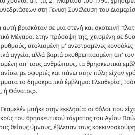
ία χρόνια, απ' τις 21 Μαρτιου του 1790, χρησίμε
υνεδριάσεων στη Γενική Συνέλευση του Διαμερίσ
 αυτή βρισκόταν σε μια στενή και σκοτεινή πλατ
τικό Μέγαρο. Στην πρόσοψή της, χτισμένη σε δυ
 ρυθμούς, στολισμένη μ' ανεστραμένες κονσόλες 
ικά αγγεία, αλλά βαριά σκυθρωπιασμένη απ' τον 
σμένη απ' τους ανθρώπους, τα θρησκευτικά εμβ
φανίσει με σφυριές και πάνω στην πύλη είχαν γρ
μματα το δημοκρατικό έμβλημα: Ελευθερία , Ισό
, ή Θάνατος».
 Γκαμελέν μπήκε στην εκκλησία: οι θόλοι που είχ
ικούς του θρησκευτικού τάγματος του Αγίου Παύ
ους θείους ύμνους, έβλεπαν τους κοκκινοσκούφ