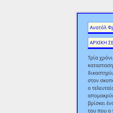
Ανατόλ Φ
ΑΡΧΙΚΗ Σ
Τρία χρόνι
κατασταση
δικαστηρίω
στον σκοπο
ο τελευταί
απομακρύν
βρίσκει έ
του που ο 