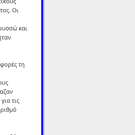
τικούς
τος. Οι
Ρουσσώ και
ήταν
 φορές τη
ους
βαζαν
για τις
αριθμό