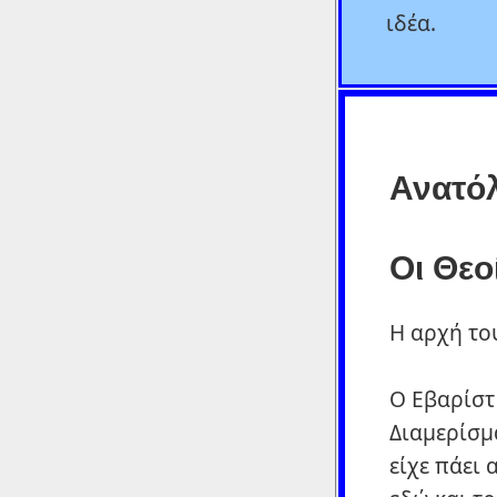
ιδέα.
Ανατό
Οι Θεο
Η αρχή το
O Εβαρίστ
Διαμερίσμ
είχε πάει