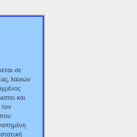
κεται σε
ας, λαϊκών
αγμένος
εστει και
 τον
 που
αγαπημένη
αστατική