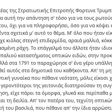
έας της Στρατιωτικής Επιτροπής Φορτυνε Τρυμπ
α αυτή την απάντηση σ' τόσο για να τους ρωτού
του, όχι για να πληροφορήσει, όσο για να κόψει
ντα σχετικά μ' αυτό το θέμα. Μ' όλο που ήταν εί
χε κιόλας στεγνή επιδερμίδα, αραιά μαλλιά, κόκκ
σμένη ράχη. Το επάγγελμά του άλλοτε ήταν ιδιο
 παλιού καταστήματος οπτικών ειδών, στην προ
λλά στα 1791 το παραχώρησε σ' ένα γέρο υπάλλη
εί αυτός στα δημοτικά του καθήκοντα. Απ' τη μη
τική γυναίκα που πέθανε νεότατη, μόλις είκοσι 
ι γεροντότεροι της γειτονιάς διατηρούσαν τη συγ
ση, είχε πάρει τα όμορφα, γλυκά και περίπαθα μ
ι τη δειλία. Απ' τον πατέρα του, τεχνίτη οπτικώ
ή του βασιλιά, που πέθανε απ' την ίδια αρρώστι