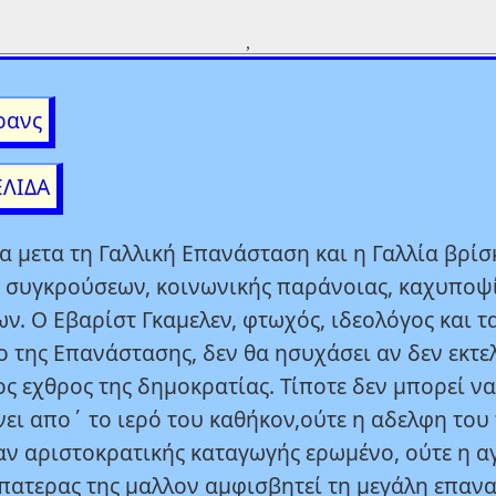
,
ρανς
ΕΛΙΔΑ
α μετα τη Γαλλική Επανάσταση και η Γαλλία βρίσ
 συγκρούσεων, κοινωνικής παράνοιας, καχυποψί
ν. Ο Εβαρίστ Γκαμελεν, φτωχός, ιδεολόγος και τ
 της Επανάστασης, δεν θα ησυχάσει αν δεν εκτελ
ος εχθρος της δημοκρατίας. Τίποτε δεν μπορεί να
ει απο΄ το ιερό του καθήκον,ούτε η αδελφη του
ναν αριστοκρατικής καταγωγής ερωμένο, ούτε η 
πατερας της μαλλον αμφισβητεί τη μεγάλη επαν