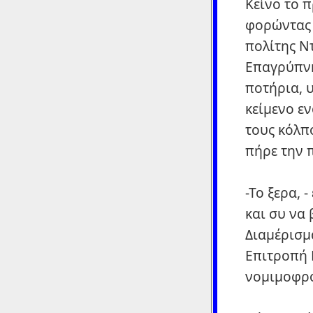
Κείνο το 
φορώντας 
πολίτης Ν
Επαγρύπνη
ποτήρια, 
κείμενο ε
τους κόλπο
πήρε την 
-Το ξερα, 
και συ να
Διαμέρισμά
Επιτροπή 
νομιμοφρο