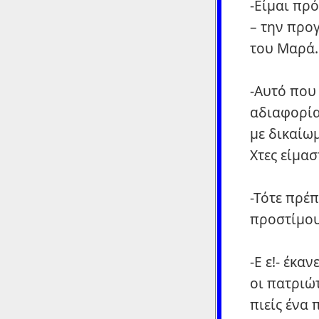
-Είμαι πρό
– την προ
του Μαρά.
-Αυτό που 
αδιαφορία
με δικαίω
Χτες είμασ
-Τότε πρέ
προστίμου,
-Ε ε!- έκα
οι πατριώτ
πιείς ένα