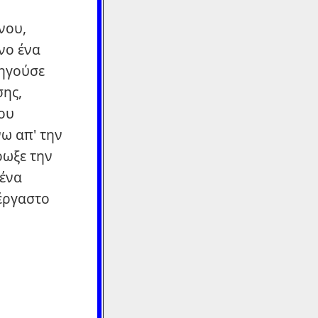
νου,
νο ένα
δηγούσε
σης,
του
ω απ' την
ρωξε την
 ένα
τέργαστο