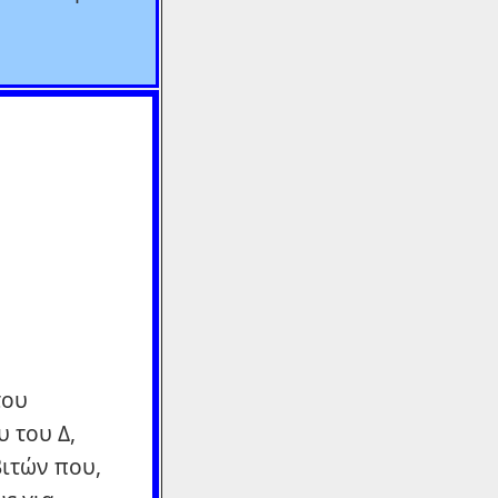
του
 του Δ,
βιτών που,