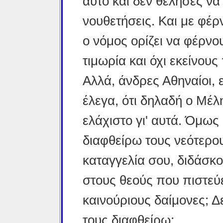
αυτό και δεν θέλησες να 
νουθετήσεις. Και με φέρν
ο νόμος ορίζει να φέρνο
τιμωρία και όχι εκείνους
Αλλά, άνδρες Αθηναίοι, 
έλεγα, ότι δηλαδή ο Μέλ
ελάχιστο γι' αυτά. Όμως
διαφθείρω τους νεότερο
καταγγελία σου, διδάσκο
στους θεούς που πιστεύε
καινούριους δαίμονες; Δ
τους διαφθείρω;