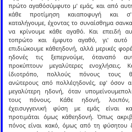
πρώτο αγαθόσύμφυτο μ' εμάς, και από αυτή
κάθε προτίμηση καιαποφυγή και σ
καταλήγουμε, έχοντας το συναίσθημα σανκα
να κρίνουμε κάθε αγαθό. Και επειδή αυ
τοπρώτο και έμφυτο αγαθό, γι' αυτό 
επιδιώκουμε κάθεηδονή, αλλά μερικές φορέ
ηδονές τις ξεπερνούμε, όταναπό αυ
προκύπτουν μεγαλύτερες ενοχλήσεις. 
ίδιοτρόπο, πολλούς πόνους τους θ
ανώτερους από πολλέςηδονές, εφ' όσον α
μεγαλύτερη ηδονή, όταν υπομείνουμεπο
τους πόνους. Κάθε ηδονή, λοιπόν,
έχεισυγγενική φύση με εμάς είναι κα
προτιμάται όμως κάθεηδονή. Όπως ακρι
πόνος είναι κακό, όμως από τη φύσητου δ