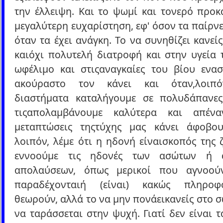
την έλλειψη. Και το ψωμί και τονερό προκ
μεγαλύτερη ευχαρίστηση, εφ' όσον τα παίρν
όταν τα έχει ανάγκη. Το να συνηθίζει κανεί
καιόχι πολυτελή διατροφή και στην υγεία 
ωφέλιμο και στιςαναγκαίες του βίου ενασ
ακούραστο τον κάνει και όταν,λοιπό
διαστήματα καταλήγουμε σε πολυδάπανες 
τιςαπολαμβάνουμε καλύτερα και απένα
μεταπτώσεις τηςτύχης μας κάνει άφοβου
λοιπόν, λέμε ότι η ηδονή είναισκοπός της 
εννοούμε τις ηδονές των ασώτων ή α
απολαύσεων, όπως μερικοί που αγνοού
παραδέχονταιή (είναι) κακώς πληροφο
θεωρούν, αλλά το να μην πονάεικανείς στο 
να ταράσσεται στην ψυχή. Γιατί δεν είναι 