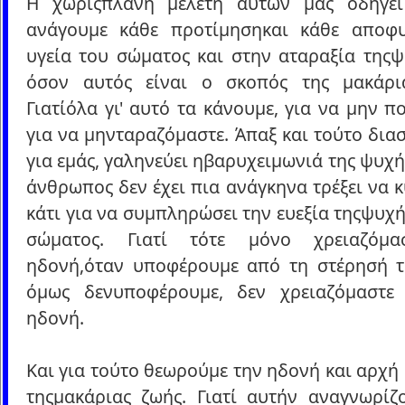
Η χωρίςπλάνη μελέτη αυτών μας οδηγε
ανάγουμε κάθε προτίμησηκαι κάθε αποφ
υγεία του σώματος και στην αταραξία τηςψ
όσον αυτός είναι ο σκοπός της μακάρι
Γιατίόλα γι' αυτό τα κάνουμε, για να μην π
για να μηνταραζόμαστε. Άπαξ και τούτο δια
για εμάς, γαληνεύει ηβαρυχειμωνιά της ψυχής
άνθρωπος δεν έχει πια ανάγκηνα τρέξει να 
κάτι για να συμπληρώσει την ευεξία τηςψυχή
σώματος. Γιατί τότε μόνο χρειαζόμα
ηδονή,όταν υποφέρουμε από τη στέρησή τ
όμως δενυποφέρουμε, δεν χρειαζόμαστε
ηδονή.
Και για τούτο θεωρούμε την ηδονή και αρχή 
τηςμακάριας ζωής. Γιατί αυτήν αναγνωρίζ