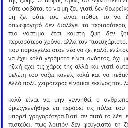
της ζωής. Ο σοφός όμως ούτεεγκαταλείπει
ούτε φοβάται το να μη ζει, γιατί δεν θεωρείκ
μη ζει ούτε του είναι πόθος το να ζε
όπωςφαγητό δεν διαλέγει το περισσότερο,
πιο νόστιμο, έτσι καιστη ζωή δεν ζη
περισσότερο χρόνο, αλλά τον πιοευχάριστο.
που παραγγέλει στον νέο να ζει καλά, ενώτο
να έχει καλά γεράματα είναι ανόητος, όχι μ
ηζωή έχει τις χάρες της αλλά και γιατί αυτέ
μελέτη του ναζει κανείς καλά και να πεθαί
Αλλά πολύ χειρότερος είναικαι εκείνος που λέ
καλό είναι να μην γεννηθεί ο άνθρωπ
όμωςγεννήθηκε να περάσει τις πύλες του
μπορεί γρηγορότερα.Γιατί αν αυτό το λέει 
πιστεύει, πως λοιπόν δεν φεύγειαπό τη ζω