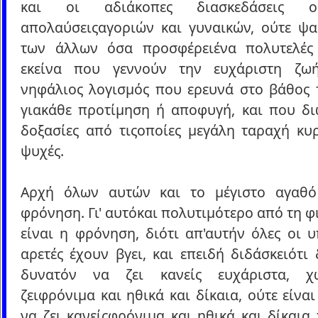
και οι αδιάκοπες διασκεδάσεις 
απολαύσειςαγοριών και γυναικών, ούτε ψα
των άλλων όσα προσφέρειένα πολυτελές 
εκείνα που γεννούν την ευχάριστη ζω
νηφάλιος λογισμός που ερευνά στο βάθος τ
γιακάθε προτίμηση ή αποφυγή, και που διώ
δοξασίες από τιςοποίες μεγάλη ταραχή κυρ
ψυχές.
Αρχή όλων αυτών και το μέγιστο αγαθό
φρόνηση. Γι' αυτόκαι πολυτιμότερο από τη 
είναι η φρόνηση, διότι απ'αυτήν όλες οι 
αρετές έχουν βγει, και επειδή διδάσκειότι 
δυνατόν να ζει κανείς ευχάριστα, χ
ζειφρόνιμα και ηθικά και δίκαια, ούτε είνα
να ζει κανείςφρόνιμα και ηθικά και δίκαια