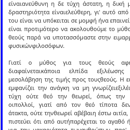
είναιανεύθυνη η δε τύχη άστατη, η δική 
δραστηριότητα είναιελεύθερη, γι' αυτό απ
του είναι να υπόκειται σε μομφή ήνα επαινείτ
είναι προτιμότερο να ακολουθούμε το μύθο
θεούς παρά να υποτασσόμαστε στην ειμαρ
φυσικώνφιλοσόφων.
Γιατί ο μύθος για τους θεούς αφ
διαφαίνεταικάποια ελπίδα εξιλέωση
μεσολάβηση της τιμής προς τουςθεούς. Η ε
εμφανίζει την ανάγκη να μη γνωρίζειεξιλέ
τύχη ούτε θεό την θεωρεί, όπως την 
οιπολλοί, γιατί από τον θεό τίποτα δεν
άτακτα, ούτε τηνθεωρεί αβέβαιη έστω αιτία, 
πιστεύει ότι από αυτήπαρέχεται το αγαθό 
για την μακαριότητα τωνανθρώπων, παρ'