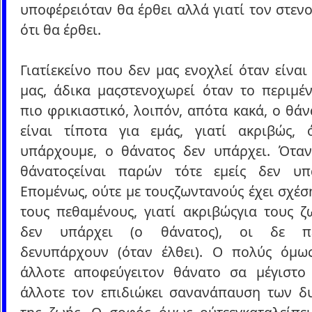
υποφέρειόταν θα έρθει αλλά γιατί τον στεν
ότι θα έρθει.
Γιατίεκείνο που δεν μας ενοχλεί όταν είνα
μας, άδικα μαςστενοχωρεί όταν το περιμέν
πιο φρικιαστικό, λοιπόν, απότα κακά, ο θάν
είναι τίποτα για εμάς, γιατί ακριβώς, ό
υπάρχουμε, ο θάνατος δεν υπάρχει. Ότα
θάνατοςείναι παρών τότε εμείς δεν υπ
Επομένως, ούτε με τουςζωντανούς έχει σχέσ
τους πεθαμένους, γιατί ακριβώςγια τους ζ
δεν υπάρχει (ο θάνατος), οι δε πε
δενυπάρχουν (όταν έλθει). Ο πολύς όμω
άλλοτε αποφεύγειτον θάνατο σα μέγιστο 
άλλοτε τον επιδιώκει σανανάπαυση των δ