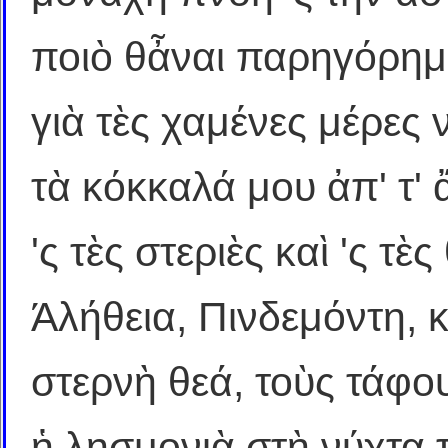
ποιὸ θἆναι παρηγόρημ
γιὰ τὲς χαμένες μέρες 
τὰ κόκκαλά μου ἀπ' τ'
'ς τὲς στεριὲς καὶ 'ς τ
Άλήθεια, Πινδεμόντη, κ
στερνὴ θεά, τοὺς τάφου
ἡ λησμονιὰ στὴ νύχτα τ