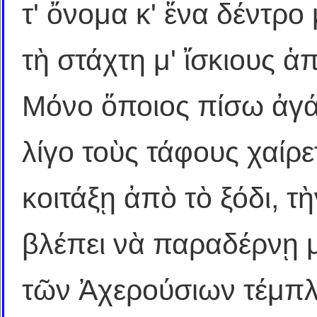
τ' ὄνομα κ' ἕνα δέντρ
τὴ στάχτη μ' ἴσκιους 
Μόνο ὅποιος πίσω ἀγά
λίγο τοὺς τάφους χαίρετ
κοιτάξῃ ἀπὸ τὸ ξόδι, τ
βλέπει νὰ παραδέρνῃ 
τῶν Ἀχερούσιων τέμπλ