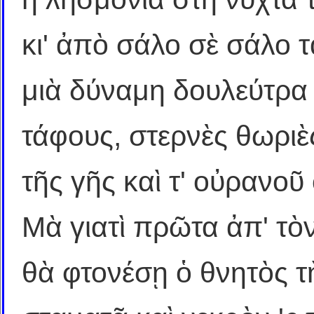
κι' ἀπὸ σάλο σὲ σάλο τ
μιὰ δύναμη δουλεύτρα 
τάφους, στερνὲς θωριὲς
τῆς γῆς καὶ τ' οὐρανοῦ 
Μὰ γιατὶ πρῶτα ἀπ' τὸν
θὰ φτονέσῃ ὁ θνητὸς τ