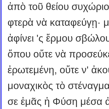
ἀπὸ τοῦ θείου συχώριο
φτερὰ νὰ καταφεύγῃ· 
ἀφίνει 'ς ἔρμου σβώλο
ὅπου οὔτε νὰ προσεύκε
ἐρωτεμένη, οὔτε ν' ἀκ
μοναχικὸς τὸ στέναγμα
σε ἐμᾶς ἡ Φύση μέσα ἀ