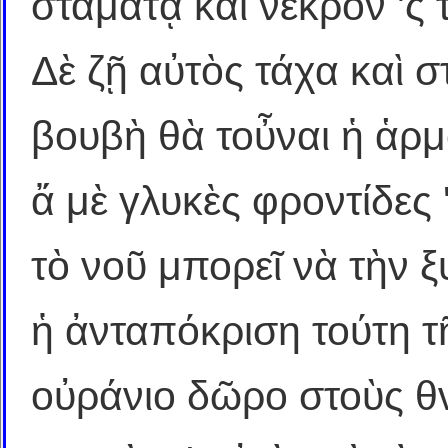
σταματᾷ καὶ νεκρὸν 'ς 
Δὲ ζῇ αὐτὸς τάχα καὶ 
βουβὴ θὰ τοὖναι ἡ ἁρμ
ἄ μὲ γλυκὲς φροντίδες 
τὸ νοῦ μπορεῖ νὰ τὴν ξ
ἡ ἀνταπόκριση τούτη τ
οὐράνιο δῶρο στοὺς θν