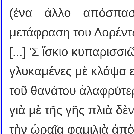
(ένα άλλο απόσπα
μετάφραση του Λορέντ
[...] 'Σ ἴσκιο κυπαρισσι
γλυκαμένες μὲ κλάψα ε
τοῦ θανάτου ἀλαφρύτερ
γιὰ μὲ τῆς γῆς πλιὰ δὲ
τὴν ὡραῖα φαμιλιὰ ἀπὸ