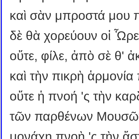
καὶ σὰν μπροστά μου π
δὲ θὰ χορεύουν οἱ Ὧρε
οὔτε, φίλε, ἀπὸ σὲ θ' 
καὶ τὴν πικρὴ ἁρμονία
οὔτε ἡ πνοή 'ς τὴν καρ
τῶν παρθένων Μουσῶν
μονάχη πνοὴ 'ς τὴν ἄσ