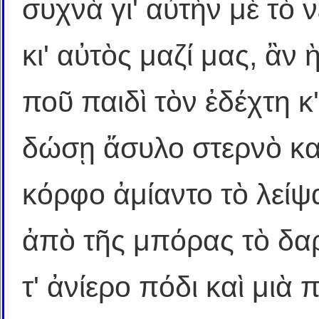
συχνὰ γι' αὐτὴν μὲ τὸ 
κι' αὐτὸς μαζί μας, ἂν
ποῦ παιδὶ τὸν ἐδέχτη κ
δώσῃ ἄσυλο στερνὸ κα
κόρφο ἀμίαντο τὸ λεί
ἀπὸ τῆς μπόρας τὸ δαρμ
τ' ἀνίερο πόδι καὶ μιὰ