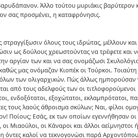
 βαρυδάπανον. Άλλο τούτου μυριάκις βαρύτερον 
ον σας προσμένει, η καταφρόνησις.
ς στραγγίξωσιν όλους τους ιδρώτας, μέλλουν και
σιν ως δούλους χρεωστούντας να τρέφετε και ν
 την αργίαν των και να σας ονομάζωσι Σκυλολόγι
, καθώς μας ονόμαζαν Κιοπέκ οι Τούρκοι. Τοιαύτη 
 όλων των ολιγαρχικών. Πώς άλλως ημπορούσαν
ται από τους αδελφούς των οι τιτλοφορούμενοι
τοι, ενδοξότατοι, εξοχώτατοι, εκλαμπρότατοι, π
ες τους λαούς άθροισμα σκύλων; Ναι, φίλοι ομογ
ον! Ποίους; Εσάς, εκ των οποίων εγεννήθησαν οι
, οι Μιαούλοι, οι Κάναροι και άλλοι αείμνηστοι 
 μη όντες καλοί να τεκνογονώσι παρά Αρχοντόπου