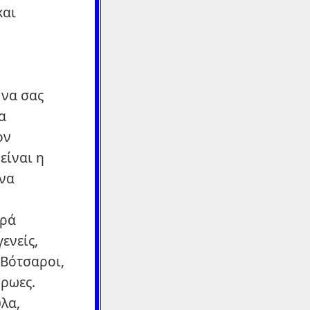
και
 να σας
α
ον
είναι η
 να
αρά
ενείς,
 Βότσαροι,
ήρωες.
λα,