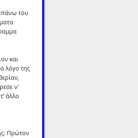
 επάνω του
όματα
γραμμα
ιον και
να λόγο της
θερίαν,
ρεσε ν'
τ’ άλλο
ής: Πρώτον