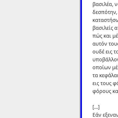
βασιλέα, 
δεσπότην, 
καταστήσω
βασιλείς 
πώς και μ
αυτόν τους
ουδέ εις 
υποβάλλον
οποίων μέ
τα κεφάλα
εις τους 
φόρους κα
[...]
Εάν εξενα