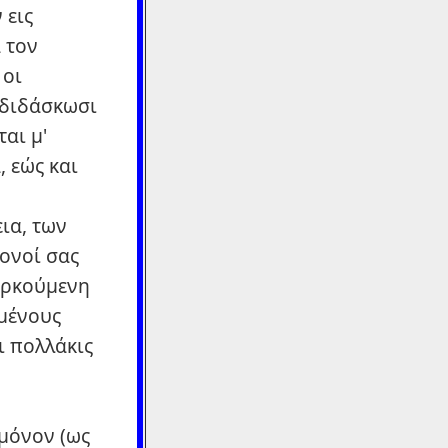
 εις
α τον
 οι
 διδάσκωσι
αι μ'
, εώς και
ια, των
γονοί σας
 αρκούμενη
μένους
ι πολλάκις
 μόνον (ως