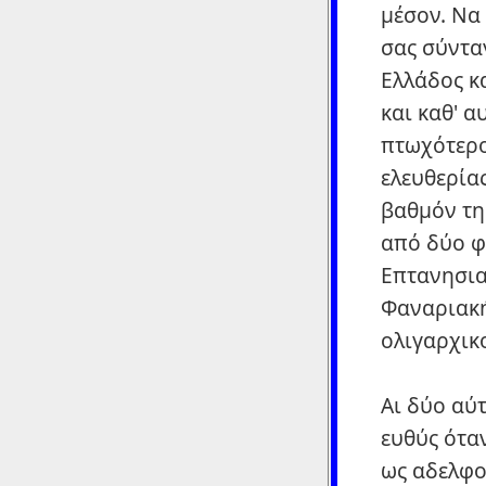
μέσον. Να
σας σύντα
Ελλάδος κ
και καθ' 
πτωχότερο
ελευθερία
βαθμόν της
από δύο φ
Επτανησια
Φαναριακή
ολιγαρχικο
Αι δύο αύ
ευθύς ότα
ως αδελφο