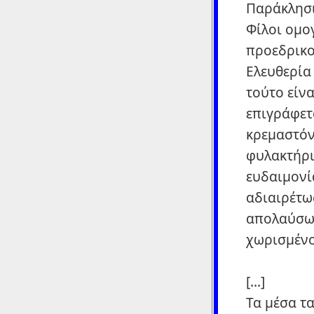
Παράκλησι
Φίλοι ομογ
προεδρικο
Ελευθερία 
τούτο είνα
επιγράφετα
κρεμαστόν 
φυλακτήριο
ευδαιμονία
αδιαιρέτω
απολαύσωμ
χωρισμένο
[...]
Τα μέσα τα