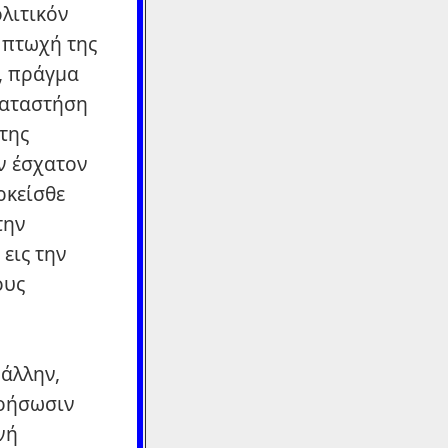
ολιτικόν
 πτωχή της
, πράγμα
καταστήση
της
ν έσχατον
ρκείσθε
την
εις την
ους
 άλλην,
νοήσωσιν
νή