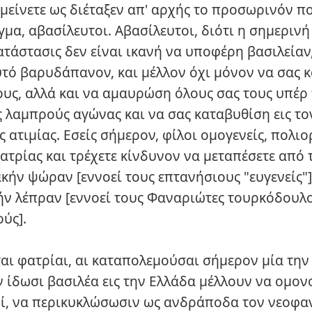
 μείνετε ως διέταξεν απ' αρχής το προσωρινόν π
γμα, αβασίλευτοι. Αβασίλευτοι, διότι η σημερινή
ατάστασις δεν είναι ικανή να υποφέρη βασιλείαν
αυτό βαρυδάπανον, και μέλλον όχι μόνον να σας 
υς, αλλά και να αμαυρώση όλους σας τους υπέρ 
ς λαμπρούς αγώνας και να σας καταβυθίση εις το
 ατιμίας. Εσείς σήμερον, φίλοι ομογενείς, πολιο
ατρίας και τρέχετε κίνδυνον να μεταπέσετε από 
κήν ψώραν [εννοεί τους επτανήσιους "ευγενείς"] 
ν λέπραν [εννοεί τους Φαναριώτες τουρκόδουλ
ύς].
ται φατρίαι, αι καταπολεμούσαι σήμερον μία την
ν ίδωσι βασιλέα εις την Ελλάδα μέλλουν να ομο
ί, να περικυκλώσωσιν ως ανδράποδα τον νεοφα