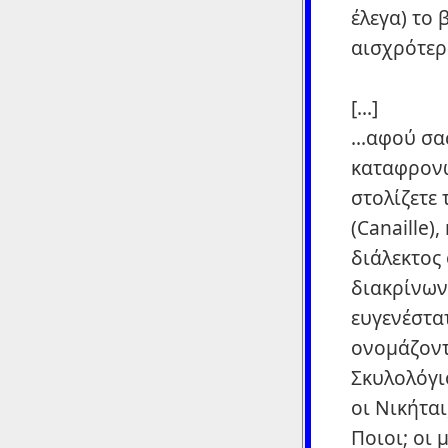
έλεγα) το
αισχρότερ
[...]
...αφού σα
καταφρονώ
στολίζετε
(Canaille)
διάλεκτος
διακρίνων
ευγενέστα
ονομάζοντ
Σκυλολόγι
οι Νικήται
Ποιοι; οι