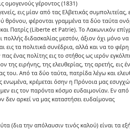
ς ομογενούς γέροντος (1831)
ενείς, εις μίαν από τας Ελβετικάς συμπολιτείας,
ύ θρόνου, φέρονται γραμμένα τα δύο ταύτα ον
και Πατρίς (Liberte et Patrie). Το Λακωνικόν επί
ι πολλής διδασκαλίας μεστόν, άξιον όχι μόνο να
ι εις τα πολιτικά συνέδρια, αλλά και να το φέρη
πας ένας πολίτης εις το στήθος ως ιερόν εγκόλπ
ν της ειρήνης, της ελευθερίας, της αρετής, εις έ
ς του. Από τα δύο ταύτα, πατρίδα λέγω και ελευ
ς ενωμένα, κρέμεται όσην η Πρόνοια μας εσυγχώ
εν εις τον παρόντα κόσμο ευδαιμονίαν. Εν από 
ν δεν αρκεί να μας καταστήσει ευδαίμονας
ύτα (δια την απόλαυσιν τινός καλού) είναι τα εξ