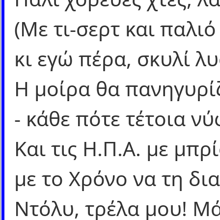
(Με τι-σερτ και παλιό
κι εγώ πέρα, σκυλί λ
Η μοίρα θα πανηγυρί
- κάθε πότε τέτοια νύ
Και τις Η.Π.Α. με μπρ
με το Χρόνο να τη δι
Ντόλυ, τρέλα μου! Μά