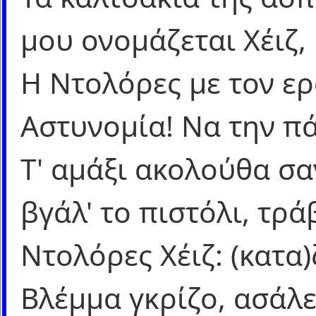
μου ονομάζεται Χέιζ,
Η Ντολόρες με τον ερ
Αστυνομία! Να την πά
Τ' αμάξι ακολούθα σα
βγάλ' το πιστόλι, τρ
Ντολόρες Χέιζ: (κατα)
Βλέμμα γκρίζο, ασάλ