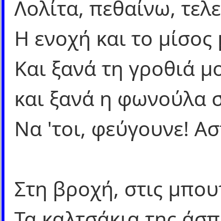
Λολίτα, πεθαίνω, τελ
Η ενοχή και το μίσος 
Και ξανά τη γροθιά 
και ξανά η φωνούλα σ
Να 'τοι, φεύγουνε! Α
Στη βροχή, στις μπουτ
Τα καλτσάκια της άσπ