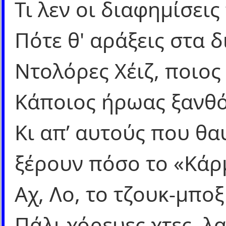
Τι λεν οι διαφημίσεις
Πότε θ' αράξεις στα 
Ντολόρες Χέιζ, ποιος
Κάποιος ήρωας ξανθό
Κι απ’ αυτούς που θα
ξέρουν πόσο το «Κάρ
Αχ, Λο, το τζουκ-μποξ
Πάλι χόρευες χτες, λ