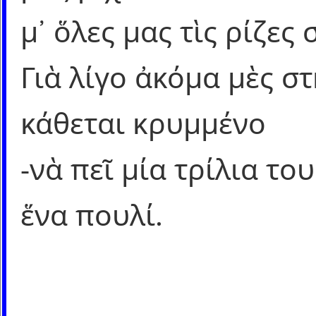
μ᾿ ὅλες μας τὶς ρίζες 
Γιὰ λίγο ἀκόμα μὲς σ
κάθεται κρυμμένο
-νὰ πεῖ μία τρίλια το
ἕνα πουλί.