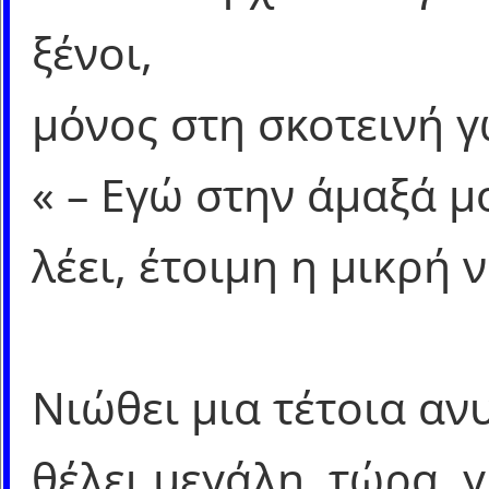
ξένοι,
μόνος στη σκοτεινή 
« – Εγώ στην άμαξά μ
λέει, έτοιμη η μικρή 
Νιώθει μια τέτοια αν
θέλει μεγάλη, τώρα, γ