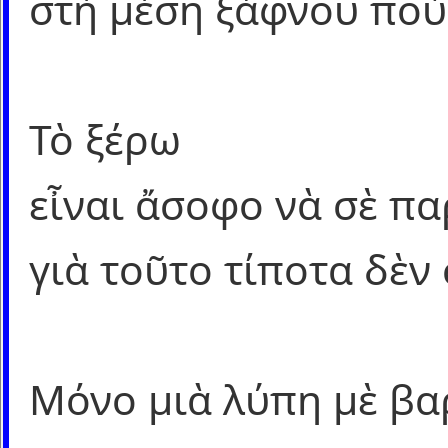
στὴ μέση ξάφνου ποὺ 
Τὸ ξέρω
εἶναι ἄσοφο νὰ σὲ πα
γιὰ τοῦτο τίποτα δὲν
Μόνο μιὰ λύπη μὲ βα