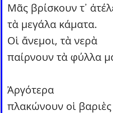
Μᾶς βρίσκουν τ᾿ ἀτέλ
τὰ μεγάλα κάματα.
Οἱ ἄνεμοι, τὰ νερὰ
παίρνουν τὰ φύλλα μ
Ἀργότερα
πλακώνουν οἱ βαριὲς