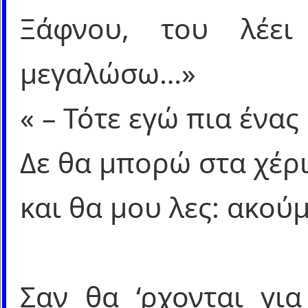
Ξάφνου, του λέε
μεγαλώσω…»
« – Τότε εγώ πια ένα
Δε θα μπορώ στα χέρ
και θα μου λες: ακο
Σαν θα ‘ρχονται γι