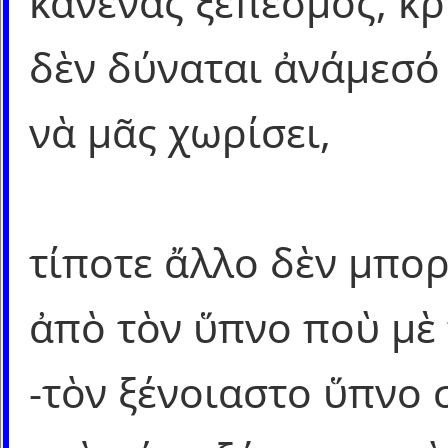
κανένας ξεπεσμός, κρ
δὲν δύναται ἀνάμεσό 
νὰ μᾶς χωρίσει,
τίποτε ἄλλο δὲν μπορ
ἀπὸ τὸν ὕπνο ποὺ μὲ 
-τὸν ξένοιαστο ὕπνο 