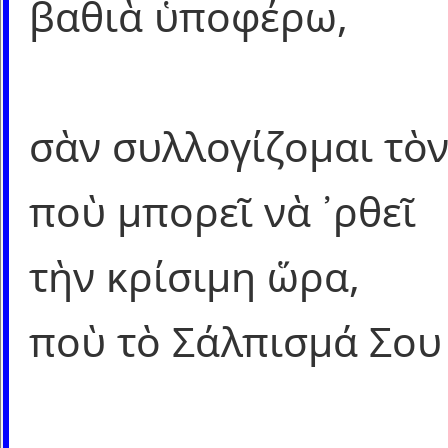
βαθιὰ ὑποφέρω,
σὰν συλλογίζομαι τὸν
ποὺ μπορεῖ νὰ ᾿ρθεῖ
τὴν κρίσιμη ὥρα,
ποὺ τὸ Σάλπισμά Σου 