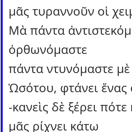
μᾶς τυραννοῦν οἱ χει
Μὰ πάντα ἀντιστεκόμ
ὀρθωνόμαστε
πάντα ντυνόμαστε μὲ
Ὡσότου, φτάνει ἕνας
-κανεὶς δὲ ξέρει πότε
μᾶς ρίχνει κάτω