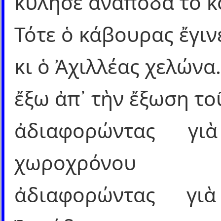
κύλησε ἀνάποδα τὸ κ
Τότε ὁ κάβουρας ἔγι
κι ὁ Ἀχιλλέας χελώνα
ἔξω ἀπ᾿ τὴν ἔξωση το
ἀδιαφορώντας γ
χωροχρόνου
ἀδιαφορώντας γ