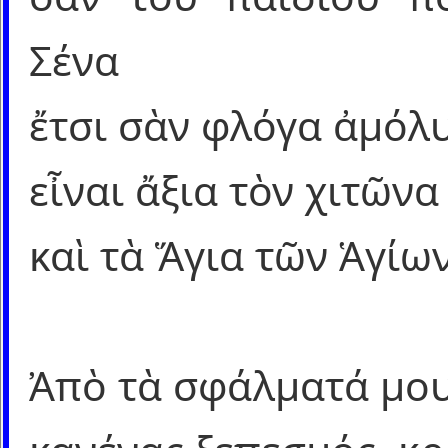
Σένα
ἔτσι σὰν φλόγα ἀμόλ
εἶναι ἄξια τὸν χιτῶνα
καὶ τὰ Ἅγια τῶν Ἁγίων
Ἀπὸ τὰ σφάλματά μου