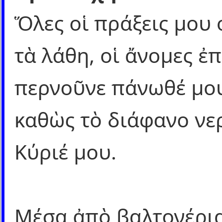
Ὅλες οἱ πράξεις μου 
τὰ λάθη, οἱ ἄνομες ἐ
περνοῦνε πάνωθέ μο
καθὼς τὸ διάφανο νε
Κύριέ μου.
Μέσα ἀπὸ βαλτονέρι