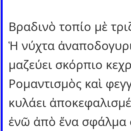
Βραδινὸ τοπίο μὲ τρι
Ἡ νύχτα ἀναποδογυρ
μαζεύει σκόρπιο κεχ
Ρομαντισμὸς καὶ φεγ
κυλάει ἀποκεφαλισμ
ἐνῶ ἀπὸ ἕνα σφάλμα