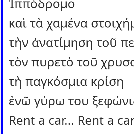
Ἱππόδρομο
καὶ τὰ χαμένα στοιχή
τὴν ἀνατίμηση τοῦ π
τὸν πυρετὸ τοῦ χρυσ
τὴ παγκόσμια κρίση
ἐνῶ γύρω του ξεφώνι
Rent a car... Rent a car.