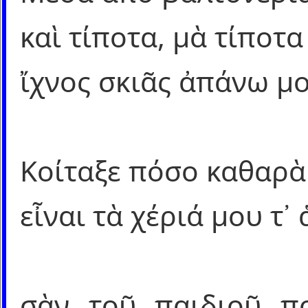
καὶ τίποτα, μὰ τίποτα
ἴχνος σκιᾶς ἀπάνω μο
Κοίταξε πόσο καθαρὰ
εἶναι τὰ χέριά μου τ᾿
σὰν τοῦ παιδιοῦ π