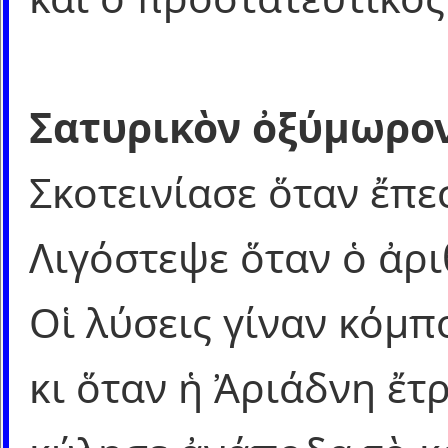
Σατυρικὸν ὀξύμωρο
Σκοτεινίασε ὅταν ἔπε
Λιγόστεψε ὅταν ὁ ἀρ
Οἱ λύσεις γίναν κόμπ
κι ὅταν ἡ Ἀριάδνη ἔτ