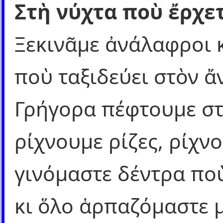
Στὴ νύχτα ποὺ ἔρχετ
Ξεκινᾶμε ἀνάλαφροι 
ποὺ ταξιδεύει στὸν ἄ
Γρήγορα πέφτουμε σ
ρίχνουμε ρίζες, ρίχν
γινόμαστε δέντρα πο
κι ὅλο ἁρπαζόμαστε μ