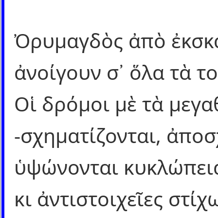
Ὀρυμαγδὸς ἀπὸ ἐκσκα
ἀνοίγουν σ᾿ ὅλα τὰ 
Οἱ δρόμοι μὲ τὰ μεγα
-σχηματίζονται, ἀποσ
ὑψώνονται κυκλώπεια
κι ἀντιστοιχεῖες στίχ