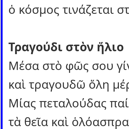
ὁ κόσμος τινάζεται σ
Τραγούδι στὸν ἥλιο
Μέσα στὸ φῶς σου γί
καὶ τραγουδῶ ὅλη μέρ
Μίας πεταλούδας παί
τὰ θεῖα καὶ ὁλόασπρα