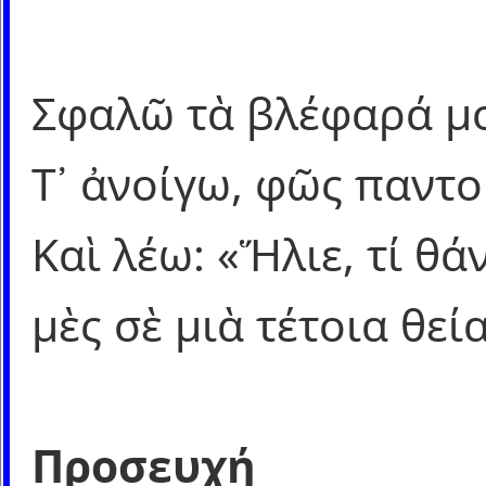
Σφαλῶ τὰ βλέφαρά μο
Τ᾿ ἀνοίγω, φῶς παντο
Καὶ λέω: «Ἥλιε, τί θ
μὲς σὲ μιὰ τέτοια θε
Προσευχή