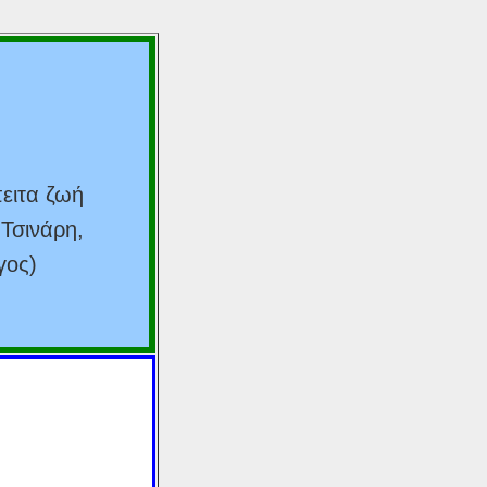
πειτα ζωή
 Τσινάρη,
γος)