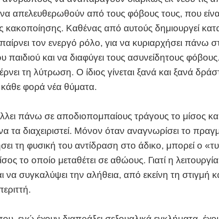
α να απελευθερωθούν από τους φόβους τους, που είνα
ς κακοποίησης. Καθένας από αυτούς δημιουργεί κατ
 παίρνει τον ενεργό ρόλο, για να κυριαρχήσει πάνω σ
υ παιδιού και να διαφύγει τους ασυνείδητους φόβους
έρνει τη λύτρωση. Ο ίδιος γίνεται ξανά και ξανά δράσ
 κάθε φορά νέα θύματα.
λει πάνω σε αποδιοπομπαίους τράγους το μίσος και
να τα διαχειριστεί. Μόνον όταν αναγνωρίσει το πραγμ
σει τη φυσική του αντίδραση στο άδικο, μπορεί ο «τ
μίσος το οποίο μεταθέτει σε αθώους. Γιατί η λειτουργία
αι να συγκαλύψει την αλήθεια, από εκείνη τη στιγμή κα
περιττή.
ου, ενώ έχουν διαπράξει σεξουαλικά εγκλήματα, έχο