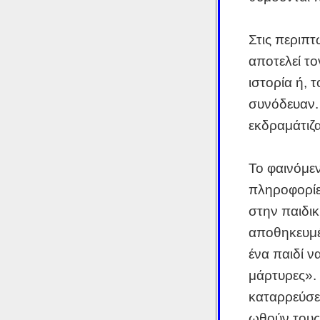
Στις περιπτ
αποτελεί τ
ιστορία ή, 
συνόδευαν. 
εκδραμάτιζα
Το φαινόμε
πληροφορίε
στην παιδικ
αποθηκευμέ
ένα παιδί ν
μάρτυρες». 
καταρρεύσει
ωθούν τους