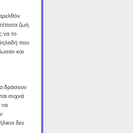
παρελθόν
τέπειτα ζωή
 να το
 δηλαδή που
ίωσαν και
να δράσουν
εται συχνά
 να
ν
ήλικοι δεν