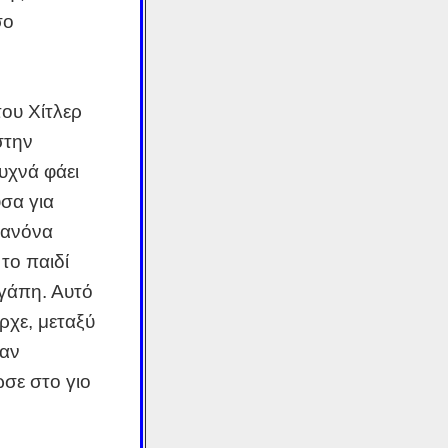
σο
ου Χίτλερ
στην
συχνά φάει
ύσα για
κανόνα
το παιδί
αγάπη. Αυτό
χε, μεταξύ
ναν
ωσε στο γιο