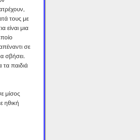
ιατρέχουν,
ατά τους με
α είναι μια
οποίο
απέναντι σε
α σβήσει.
 τα παιδιά
σε μίσος
θε ηθική