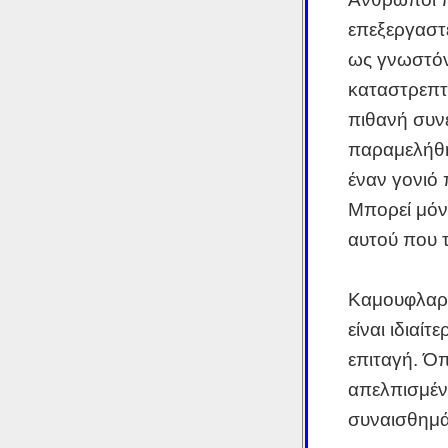
επεξεργαστε
ως γνωστόν
καταστρεπτι
πιθανή συνέ
παραμελήθη
έναν γονιό
Μπορεί μόνο
αυτού που τ
Καμουφλαρισ
είναι ιδιαίτ
επιταγή. Ό
απελπισμέν
συναισθημ