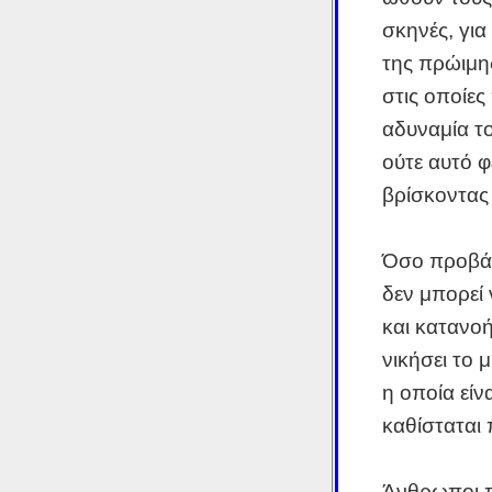
σκηνές, γι
της πρώιμη
στις οποίες
αδυναμία το
ούτε αυτό φ
βρίσκοντας
Όσο προβάλ
δεν μπορεί 
και κατανοή
νικήσει το 
η οποία είν
καθίσταται 
Άνθρωποι π