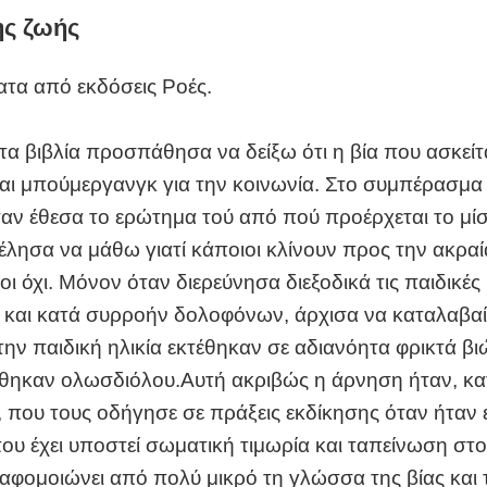
ης ζωής
α από εκδόσεις Ροές.
τα βιβλία προσπάθησα να δείξω ότι η βία που ασκείτ
ται μπούμεργανγκ για την κοινωνία. Στο συμπέρασμα
ταν έθεσα το ερώτημα τού από πού προέρχεται το μί
Θέλησα να μάθω γιατί κάποιοι κλίνουν προς την ακραία
οι όχι. Μόνον όταν διερεύνησα διεξοδικά τις παιδικές 
 και κατά συρροήν δολοφόνων, άρχισα να καταλαβαίν
την παιδική ηλικία εκτέθηκαν σε αδιανόητα φρικτά βι
θηκαν ολωσδιόλου.Αυτή ακριβώς η άρνηση ήταν, κα
που τους οδήγησε σε πράξεις εκδίκησης όταν ήταν ε
ου έχει υποστεί σωματική τιμωρία και ταπείνωση στ
αφομοιώνει από πολύ μικρό τη γλώσσα της βίας και 