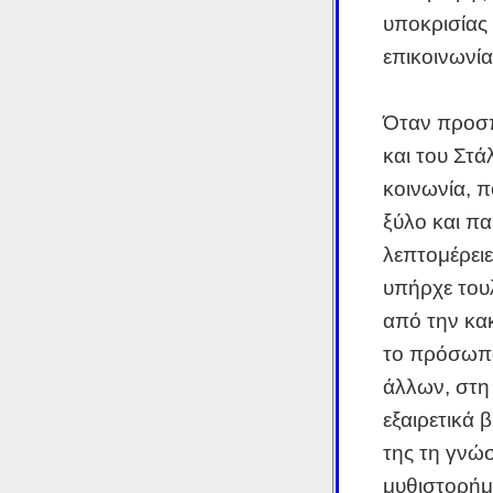
υποκρισίας 
επικοινωνία
Όταν προσπ
και του Στά
κοινωνία, π
ξύλο και πα
λεπτομέρειε
υπήρχε του
από την κα
το πρόσωπο
άλλων, στη 
εξαιρετικά 
της τη γνώσ
μυθιστορήμ