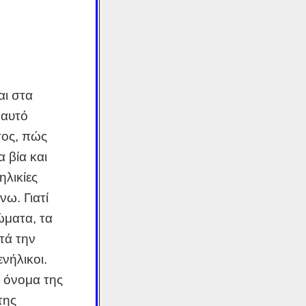
αι στα
 αυτό
σος, πώς
 βία και
ηλικίες
ω. Γιατί
ώματα, τα
τά την
νήλικοι.
ο όνομα της
της