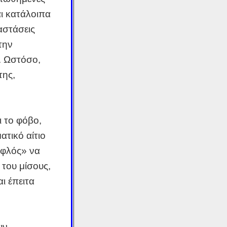
ι κατάλοιπα
αστάσεις
την
. Ωστόσο,
της,
 το φόβο,
ατικό αίτιο
υφλός» να
 του μίσους,
ι έπειτα
υν