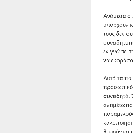
Ανάμεσα στ
υπάρχουν κα
τους δεν σ
συνειδητοπ
εν γνώσει 
να εκφράσου
Αυτά τα παι
προσωπικότ
συνειδητά. 
αντιμέτωπο
παραμελούν
κακοποίηση 
θυμούνται π