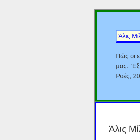
Άλις Μ
Πώς οι ε
μας: Έξι
Ροές, 20
Άλις Μί