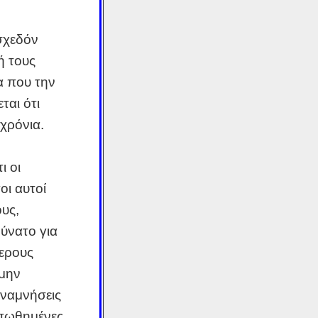
 σχεδόν
ή τους
α που την
ται ότι
 χρόνια.
ι οι
ι αυτοί
ους,
ύνατο για
μερους
 μην
αναμνήσεις
απωθημένες