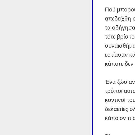
Πού μπορού
απεδείχθη 
τα οδήγησα
τότε βρίσκο
συναισθήμα
εστίασαν κά
κάποτε δεν 
Ένα ζώο αντ
τρόποι αυτο
κοντινοί το
δεκαετίες ο
κάποιον πι