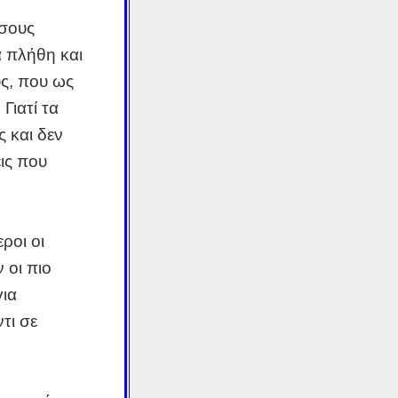
ίσους
 πλήθη και
ς, που ως
Γιατί τα
 και δεν
ις που
ροι οι
 οι πιο
για
τι σε