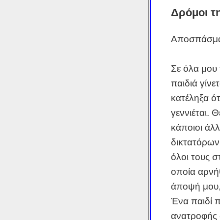
Δρόμοι τ
Αποσπάσματ
Σε όλα μου 
παιδιά γίνε
κατέληξα ό
γεννιέται. 
κάποιοι άλλ
δικτατόρων
όλοι τους σ
οποία αρνή
άποψή μου, 
Ένα παιδί π
ανατροφής 