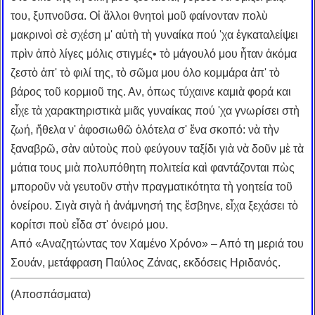
του, ξυπνοῦσα. Οἱ ἄλλοι θνητοὶ μοῦ φαίνονταν πολὺ
μακρινοὶ σὲ σχέση μ' αὐτὴ τὴ γυναίκα πού 'χα ἐγκαταλείψει
πρὶν ἀπὸ λίγες μόλις στιγμές• τὸ μάγουλό μου ἦταν ἀκόμα
ζεστὸ ἀπ' τὸ φιλί της, τὸ σῶμα μου όλο κομμάρα ἀπ' τὸ
βάρος τοῦ κορμιοῦ της. Αν, όπως τύχαινε καμιὰ φορά και
εἶχε τὰ χαρακτηριστικὰ μιᾶς γυναίκας πού 'χα γνωρίσει στὴ
ζωή, ἤθελα ν' ἀφοσιωθῶ ὁλότελα σ' ἕνα σκοπό: νὰ τὴν
ξαναβρῶ, σὰν αὐτοὺς ποὺ φεύγουν ταξίδι γιὰ νὰ δοῦν μὲ τὰ
μάτια τους μιὰ πολυπόθητη πολιτεία καὶ φαντάζονται πὼς
μποροῦν νὰ γευτοῦν στὴν πραγματικότητα τὴ γοητεία τοῦ
ὀνείρου. Σιγὰ σιγὰ ἡ ἀνάμνησή της ἔσβηνε, εἶχα ξεχάσει τὸ
κορίτσι ποὺ εἶδα στ' όνειρό μου.
Από «Αναζητώντας τον Χαμένο Χρόνο» – Από τη μεριά του
Σουάν, μετάφραση Παύλος Ζάνας, εκδόσεις Ηριδανός.
(Αποσπάσματα)