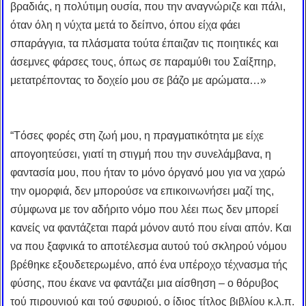
βραδιάς, η πολύτιμη ουσία, που την αναγνώριζε και πάλι,
όταν όλη η νύχτα μετά το δείπνο, όπου είχα φάει
σπαράγγια, τα πλάσματα τούτα έπαιζαν τις ποιητικές και
άσεμνες φάρσες τους, όπως σε παραμύθι του Σαίξπηρ,
μετατρέποντας το δοχείο μου σε βάζο με αρώματα…»
“Tόσες φορές στη ζωή μου, η πραγματικότητα με είχε
απογοητεύσει, γιατί τη στιγμή που την συνελάμβανα, η
φαντασία μου, που ήταν το μόνο όργανό μου για να χαρώ
την ομορφιά, δεν μπορούσε να επικοινωνήσει μαζί της,
σύμφωνα με τον αδήριτο νόμο που λέει πως δεν μπορεί
κανείς να φαντάζεται παρά μόνον αυτό που είναι απόν. Και
να που ξαφνικά το αποτέλεσμα αυτού τού σκληρού νόμου
βρέθηκε εξουδετερωμένο, από ένα υπέροχο τέχνασμα τής
φύσης, που έκανε να φαντάζει μια αίσθηση – ο θόρυβος
τού πιρουνιού και τού σφυριού, ο ίδιος τίτλος βιβλίου κ.λ.π.