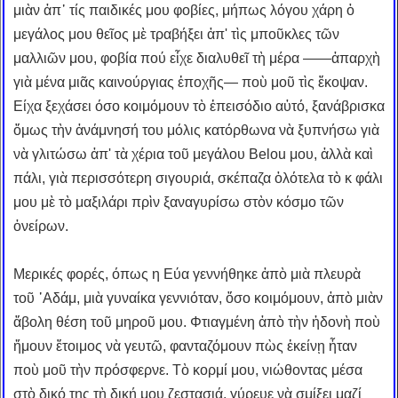
μιὰν ἀπ᾿ τίς παιδικές μου φοβίες, μήπως λόγου χάρη ὁ
μεγάλος μου θεῖος μὲ τραβήξει ἀπ' τὶς μποῦκλες τῶν
μαλλιῶν μου, φοβία πού εἶχε διαλυθεῖ τὴ μέρα ——ἀπαρχὴ
γιὰ μένα μιᾶς καινούργιας ἐποχῆς— ποὺ μοῦ τὶς ἔκοψαν.
Είχα ξεχάσει όσο κοιμόμουν τὸ ἐπεισόδιο αὐτό, ξανάβρισκα
ὅμως τὴν ἀνάμνησή του μόλις κατόρθωνα νὰ ξυπνήσω γιὰ
νὰ γλιτώσω ἀπ' τὰ χέρια τοῦ μεγάλου Belou μου, ἀλλὰ καὶ
πάλι, γιὰ περισσότερη σιγουριά, σκέπαζα ὁλότελα τὸ κ φάλι
μου μὲ τὸ μαξιλάρι πρὶν ξαναγυρίσω στὸν κόσμο τῶν
ὀνείρων.
Μερικές φορές, όπως η Εύα γεννήθηκε ἀπὸ μιὰ πλευρὰ
τοῦ ᾿Αδάμ, μιὰ γυναίκα γεννιόταν, ὅσο κοιμόμουν, ἀπὸ μιὰν
ἄβολη θέση τοῦ μηροῦ μου. Φτιαγμένη ἀπὸ τὴν ἡδονὴ ποὺ
ἤμουν ἕτοιμος νὰ γευτῶ, φανταζόμουν πὼς ἐκείνῃ ἦταν
ποὺ μοῦ τὴν πρόσφερνε. Τὸ κορμί μου, νιώθοντας μέσα
στὸ δικό της τὴ δική μου ζεστασιά, γύρευε νὰ σμίξει μαζί