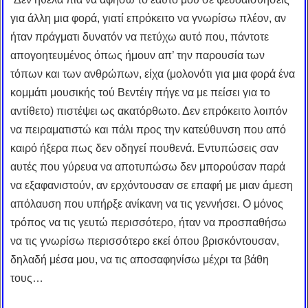
για άλλη μια φορά, γιατί επρόκειτο να γνωρίσω πλέον, αν
ήταν πράγματι δυνατόν να πετύχω αυτό που, πάντοτε
απογοητευμένος όπως ήμουν απ’ την παρουσία των
τόπων και των ανθρώπων, είχα (μολονότι για μια φορά ένα
κομμάτι μουσικής τού Βεντέιγ πήγε να με πείσει για το
αντίθετο) πιστέψει ως ακατόρθωτο. Δεν επρόκειτο λοιπόν
να πειραματιστώ και πάλι προς την κατεύθυνση που από
καιρό ήξερα πως δεν οδηγεί πουθενά. Εντυπώσεις σαν
αυτές που γύρευα να αποτυπώσω δεν μπορούσαν παρά
να εξαφανιστούν, αν ερχόντουσαν σε επαφή με μιαν άμεση
απόλαυση που υπήρξε ανίκανη να τις γεννήσει. Ο μόνος
τρόπος να τις γευτώ περισσότερο, ήταν να προσπαθήσω
να τις γνωρίσω περισσότερο εκεί όπου βρισκόντουσαν,
δηλαδή μέσα μου, να τις αποσαφηνίσω μέχρι τα βάθη
τους…