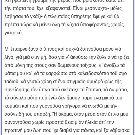
Κι ἡ φωτεινὴ γραμμὴ τῆς μέρας, ποὺ βρισκόταν κάτω ἀπ'
τὴν πόρτα του, ἔχει ἐξαφανιστεῖ. Εἶναι μεσάνυχτα• μόλις
ἔσβησαν τὸ γκάζι• ὁ τελευταῖος ὑπηρέτης ἔφυγε καὶ θὰ
πρέπει τώρα νὰ μείνει ὅλη τὴ νύχτα ὑποφέροντας, χωρὶς
γιατρικό.
Μ' ἔπαιρνε ξανὰ ὁ ὕπνος καὶ συχνὰ ξυπνοῦσα μόνο γιὰ
λίγο, γιὰ μιὰ στιγ μή, ὅσο γιὰ ν' ἀκούσω τὴν ξυλεία νὰ τρίζει
ἀπὸ μόνη της στοὺς σανιδωμένους τοίχους, ν᾿ ἀνοίξω τὰ
μάτια μου καὶ νὰ τὰ καρφώσω στὸ καλειδοσκόπιο τοῦ σχο
ταδιοῦ, νὰ γευτῶ χάρη σ' ἕνα στιγμιαῖο ἀμυδρὸ φῶς τῆς
συνείδησης τὸν ὕπνο ποὺ σκέπαζε τὰ ἔπιπλα, τὸ δωμάτιο,
τὸ σύνολο αὐτὸ ποὺ ἐγὼ δὲν ἤμουν παρὰ ένα μικρό του
κομμάτι καὶ ποὺ γυρνοῦσα γρήγορα νὰ ἑνωθῶ μὲ τὴν
ἀσύνειδή του ύπαρξη. Ἢ ἀκόμα, ὅταν μέσα στὸν ὕπνο μου
συναντοῦσα χωρὶς προσπά θεια μιὰν ἡλικία ἀπ' τὴν
πρωτινή μου ζωὴ πού 'χε διαβεῖ γιὰ πάντα, καὶ ξα νάβρισκα