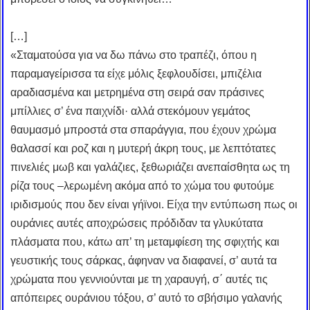
[…]
«Σταματούσα για να δω πάνω στο τραπέζι, όπου η
παραμαγείρισσα τα είχε μόλις ξεφλουδίσει, μπιζέλια
αραδιασμένα και μετρημένα στη σειρά σαν πράσινες
μπίλλιες σ’ ένα παιχνίδι· αλλά στεκόμουν γεμάτος
θαυμασμό μπροστά στα σπαράγγια, που έχουν χρώμα
θαλασσί και ροζ και η μυτερή άκρη τους, με λεπτότατες
πινελιές μωβ και γαλάζιες, ξεθωριάζει ανεπαίσθητα ως τη
ρίζα τους –λερωμένη ακόμα από το χώμα του φυτούμε
ιριδισμούς που δεν είναι γήϊνοι. Είχα την εντύπωση πως οι
ουράνιες αυτές αποχρώσεις πρόδιδαν τα γλυκύτατα
πλάσματα που, κάτω απ’ τη μεταμφίεση της σφιχτής και
γευστικής τους σάρκας, άφηναν να διαφανεί, σ’ αυτά τα
χρώματα που γεννιούνται με τη χαραυγή, σ΄ αυτές τις
απόπειρες ουράνιου τόξου, σ’ αυτό το σβήσιμο γαλανής