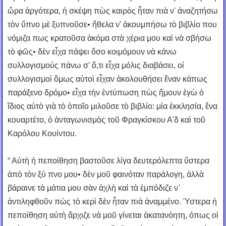
ὥρα ἀργότερα, ἡ σκέψη πὼς καιρὸς ἦταν πιὰ ν' ἀναζητήσω
τὸν ὕπνο μὲ ξυπνοῦσε• ἤθελα ν' ἀκουμπήσω τὸ βιβλίο που
νόμιζα πως κρατοῦσα ἀκόμα στὰ χέρια μου καὶ νὰ σβήσω
τὸ φῶς• δὲν εἶχα πάψει ὅσο κοιμόμουν νὰ κάνω
συλλογισμούς πάνω σ' ὅ,τι εἶχα μόλις διαβάσει, οἱ
συλλογισμοὶ ὅμως αὐτοὶ εἶχαν ἀκολουθήσει ἕναν κάπως
παράξενο δρόμο• εἶχα τὴν ἐντύπωση πὼς ἤμουν ἐγὼ ὁ
ἴδιος αὐτὸ γιὰ τὸ ὁποῖο μιλοῦσε τὸ βιβλίο: μία ἐκκλησία, ἕνα
κουαρτέτο, ὁ ἀνταγωνισμὸς τοῦ Φραγκίσκου Α'δ καὶ τοῦ
Καρόλου Κουίντου.
“ Αὐτὴ ἡ πεποίθηση βαστοῦσε λίγα δευτερόλεπτα ὕστερα
ἀπὸ τὸν ξύ πνο μου• δὲν μοῦ φαινόταν παράλογη, ἀλλὰ
βάραινε τὰ μάτια μου σὰν ἀχλὴ καὶ τὰ ἐμπόδιζε ν᾿
ἀντιληφθοῦν πὼς τὸ κερὶ δὲν ἦταν πιὰ ἀναμμένο. Ύστερα ἡ
πεποίθηση αὐτὴ ἄρχιζε νὰ μοῦ γίνεται ἀκατανόητη, όπως οἱ