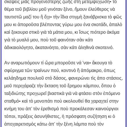
σκέψεις μιᾶς προγενέστερης ζωῆς στὴ μετεμψύχωση• τὸ
θέμα τοῦ βιβλίου μοῦ γινόταν ξένο, ἤμουν ἐλεύθερος νὰ
ταυτιστῶ μαζί του ἢ ὄχι• τὴν ἴδια στιγμὴ ξανάβρισκα τὸ φῶς
μου κι ἀποροῦσα βλέποντας γύρω μου ένα σκοτάδι, ἀπαλὸ
καὶ ξεκουρα στικὸ γιὰ τὰ μάτια μου, κι ἴσως πιότερο ἀκόμα
γιὰ τὸ μυαλό μου, ποὺ τοῦ φαινόταν σὰν κάτι
ἀδικαιολόγητο, ἀκατανόητο, σὰν κάτι ἀληθινὰ σκοτεινό.
Αν αναρωτιόμουν τί ὥρα μποροῦσε νά 'ναι• ἄκουγα τὸ
σφύριγμα τῶν τραίνων πού, κοντινὸ ἢ ἀπόμακρο, όπως
κελάηδημα πουλιοῦ στὸ δάσος, φανερώνει τὶς ἀπο στάσεις,
μοῦ περιχάραζε τὴν ἔκταση τοῦ ἔρημου κάμπου, ὅπου ὁ
ταξιδιώτης προχωρεῖ βιαστικὰ γιὰ νὰ φτάσει στὸν ἑπόμενο
σταθμό• καὶ τὸ μονοπάτι ποὺ ακολουθεί θα χαραχτεί στην
κνήμη του ἀπ' τὸν ἐρεθισμὸ ποὺ προκάλεσαν καινούργιοι
τόποι, πράξεις ἀσυνήθιστες, ἡ πρόσφατη συζήτηση κι ὁ
ἀποχαιρετισμὸς κάτω ἀπ' τὴν ξένη λάμπα ποὺ τὸν