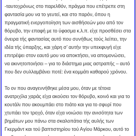
-ταυτοχρόνως στο παρελθόν, πράγμα που επέτρεπε στη
φαντασία μου να το γευτεί, και στο παρόν, όπου η
πραγματική ενεργοποίηση των αισθήσεών μου από τον
θόρυβο, την επαφή με το ύφασμα κ.λ.π. είχε προσθέσει στα
όνειρα τής φαντασίας αυτό που συνήθως τούς λείπει, την
ιδέα τής ύπαρξης, και χάρη σ’ αυτήν την υπεκφυγή είχε
επιτρέψει στον εαυτό μου να αποκτήσει, να απομονώσει,
να ακινητοποιήσει – για το διάστημα μιας αστραπής – αυτό
που δεν συλλαμβάνει ποτέ: ένα κομμάτι καθαρού χρόνου.
Το ον που αναγεννήθηκε μέσα μου, όταν με τέτοια
ανατριχίλα χαράς είχα ακούσει τον θόρυβο, κοινό και για το
κουτάλι που ακουμπάει στο πιάτο και για το σφυρί που
χτυπάει τον τροχό, όταν είχα νοιώσει την ανισότητα των
βημάτων μου πάνω στα σκαλοπάτια τής αυλής των
Γκερμάντ και τού βαπτιστηρίου τού Αγίου Μάρκου, αυτό το