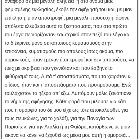
αναφορά σε μια μεγάλη αλήθεια ‘η στο όνομα μιας
φημισμένης εκκλησίας, έκοβε την αφήγησή του και, με μιαν
επίκληση, μιαν αποστροφή, μια μεγάλη προσευχή, άφηνε
απόλυτα ελεύθερα αυτά τα ξεσπάσματα, που στα πρώτα
του έργα περιορίζονταν εσωτερικά στον πεζό του λόγο και
τα διέκρινες μόνο σε κάποιους κυματισμούς στην
επιφάνεια, κυματισμούς πιο απαλούς ίσως ακόμα, πιο
αρμονικούς, όταν έμεναν έτσι κρυφοί και δεν μπορούσες να
πεις με ακρίβεια που γεννιόταν και που έσβηνε το
ψιθύρισμά τους. Αυτά τ’ αποσπάσματα, που τα χαιρόταν κι
ο ίδιος, ήταν και τ’ αποσπάσματα που προτιμούσαμε. Εγώ
τουλάχιστον τα ήξερα απ’ έξω. Λυπόμουν μόλις ξανάπιανε
το νήμα της αφήγησης. Κάθε φορά που μιλούσε για κάτι
που η ομορφιά του δε μου είχε ως τότε αποκαλυφθεί, για
τους πευκώνες, για το χαλάζι, για την Παναγία των
Παρισίων, για την Αταλία ή τη Φαίδρα, κατόρθωνε με μιαν
εικόνα να κάνει να ξεχυθεί ως μέσα μου αυτή η ομορφιά…