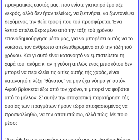
πραγματικός εαυτός μας, που ενίοτε για καιρό έμοιαζε
νεκρός, αλλά δεν ήταν τελείως, να ξυπνήσει, να ζωντανέψει
δεχόμενος την θεία τροφή που τού προσφέρεται. Ένα
λεπτό απελευθερωμένο από την τάξη τού χρόνου
επαναδημιούργησε μέσα μας, για να μπορέσει αυτός να το
νοιώσει, τον άνθρωπο απελευθερωμένο από την τάξη τού
χρόνου. Και γι αυτό είναι κατανοητό να εμπιστεύεται τη
χαρά του, ακόμα κι αν η γεύση απλώς ενός μπισκότου δεν
μπορεί να περικλείει τις αιτίες αυτής τής χαράς, είναι
κατανοητό η λέξη “θάνατος” να μην έχει νόημα γι’ αυτόν.
Αφού βρίσκεται έξω από τον χρόνο, τι μπορεί να φοβάται
από το μέλλον; Σ’ αυτήν την στοχαστική παρατήρηση τής
ουσίας των πραγμάτων ήμουν τώρα αποφασισμένος να
προσκολληθώ, να την αποτυπώσω, αλλά πώς; Με ποιo
μέσο;
“Δεν ήθελα πια να αφήσω το εαυτό μου σε ψευδαισθήσεις