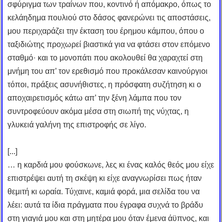
σφύριγμα των τραίνων που, κοντινό ή απόμακρο, όπως το
κελάηδημα πουλιού στο δάσος φανερώνει τις αποστάσεις,
μου περιχαράζει την έκταση του έρημου κάμπου, όπου ο
ταξιδιώτης προχωρεί βιαστικά για να φτάσει στον επόμενο
σταθμό· και το μονοπάτι που ακολουθεί θα χαραχτεί στη
μνήμη του απ’ τον ερεθισμό που προκάλεσαν καινούργιοι
τόποι, πράξεις ασυνήθιστες, η πρόσφατη συζήτηση κι ο
αποχαιρετισμός κάτω απ’ την ξένη λάμπα που τον
συντροφεύουν ακόμα μέσα στη σιωπή της νύχτας, η
γλυκειά γαλήνη της επιστροφής σε λίγο.
[...]
… η καρδιά μου φούσκωνε, λες κι ένας καλός θεός μου είχε
επιστρέψει αυτή τη σκέψη κι είχε αναγνωρίσει πως ήταν
θεμιτή κι ωραία. Τύχαινε, καμιά φορά, μια σελίδα του να
λέει: αυτά τα ίδια πράγματα που έγραφα συχνά το βράδυ
στη γιαγιά μου και στη μητέρα μου όταν έμενα άϋπνος, και