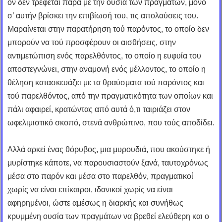
ον δεν τρέφεται παρά με την ουσία των πραγμάτων, μόνο
σ’ αυτήν βρίσκει την επιβίωσή του, τις απολαύσεις του.
Μαραίνεται στην παρατήρηση τού παρόντος, το οποίο δεν
μπορούν να τού προσφέρουν οι αισθήσεις, στην
αντιμετώπιση ενός παρελθόντος, το οποίο η ευφυία του
αποστεγνώνει, στην αναμονή ενός μέλλοντος, το οποίο η
θέληση κατασκευάζει με τα θραύσματα τού παρόντος και
τού παρελθόντος, από την πραγματικότητα των οποίων και
πάλι αφαιρεί, κρατώντας από αυτά ό,τι ταιριάζει στον
ωφελιμιστικό σκοπό, στενά ανθρώπινο, που τούς αποδίδει.
Αλλά αρκεί ένας θόρυβος, μια μυρουδιά, που ακούστηκε ή
μυρίστηκε κάποτε, να παρουσιαστούν ξανά, ταυτοχρόνως
μέσα στο παρόν και μέσα στο παρελθόν, πραγματικοί
χωρίς να είναι επίκαιροι, ιδανικοί χωρίς να είναι
αφηρημένοι, ώστε αμέσως η διαρκής και συνήθως
κρυμμένη ουσία των πραγμάτων να βρεθεί ελεύθερη και ο