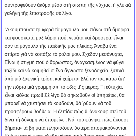
συντροφεύουν ἀκόμα μέσα στὴ σιωπὴ τῆς νύχτας, ἡ γλυκιὰ
γαλήνη τῆς ἐπιστροφῆς σὲ λίγο.
᾿Ακουμποῦσα τρυφερὰ τὰ μάγουλά μου πάνω στὰ ὄμορφα
καὶ φουσκωτὰ μαξιλάρια πού, γεμάτα καὶ δροσερά, εἶναι
σὰν τὰ μάγουλα τῆς παιδικῆς μας ηλικίας. Άναβα ένα
σπίρτο γιὰ νὰ κοιτάξω τὸ ρολόι μου. Σχεδόν μεσάνυχτα,
Εἶναι ἡ στιγμὴ ποὺ ὁ ἄρρωστος, ἀναγκασμένος νὰ φύγει
ταξίδι καὶ νὰ κοιμηθεῖ σ' ἕνα ἄγνωστο ξενοδοχεῖο, ξυπνὰ
ἀπὸ μιὰ ξαφνικὴ κρίση, καὶ χαίρεται βλέπον τας κάτω ἀπ'
τὴν πόρτα μιὰ γραμμὴ ἀπ' τὸ φῶς τῆς μέρας. Τί εὐτυχία,
εἶναι κιόλας πρωί! Σὲ λίγο θὰ σηκωθοῦν οἱ ὑπηρέτες, θὰ
μπορεῖ νὰ χτυπήσει τὸ κουδούνι, θά 'ρθουν νὰ τοῦ
προσφέρουν βοήθεια. Ἡ ἐλπίδα πὼς θ' ἀνακουφιστεῖ τοῦ
δίνει τὴ δύναμη νὰ ὑπομείνει. Νά, τοῦ φάνηκε πὼς ἄκουσε
βήματα• τὰ βή ματα πλησιάζουν, ὕστερα ἀπομακρύνονται.