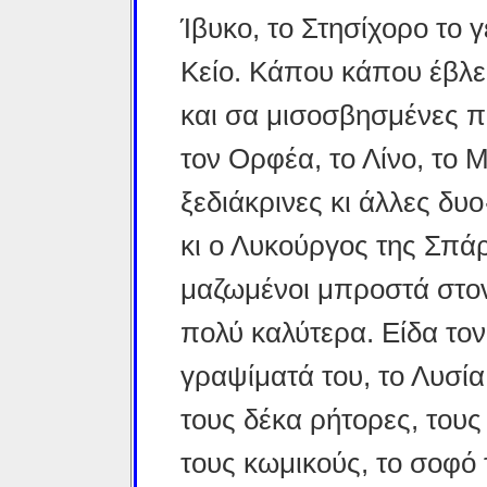
Ίβυκο, το Στησίχορο το γ
Κείο. Κάπου κάπου έβλε
και σα μισοσβησμένες 
τον Ορφέα, το Λίνο, το Μ
ξεδιάκρινες κι άλλες δυ
κι ο Λυκούργος της Σπά
μαζωμένοι μπροστά στον
πολύ καλύτερα. Είδα τον
γραψί­ματά του, το Λυσία
τους δέκα ρήτορες, τους
τους κωμικούς, το σοφό 