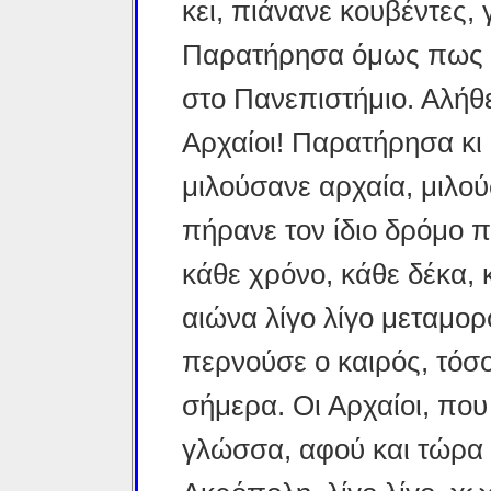
κει, πιάνανε κουβέντες,
Παρα­τήρησα όμως πως π
στο Πανε­πιστήμιο. Αλήθ
Αρχαίοι! Παρατή­ρησα κι 
μιλούσανε αρχαία, μιλού
πήρανε τον ίδιο δρόμο π
κάθε χρόνο, κάθε δέκα, 
αιώνα λίγο λίγο μεταμο
περνούσε ο καιρός, τόσο
σήμερα. Οι Αρχαίοι, που 
γλώσσα, αφού και τώρα 