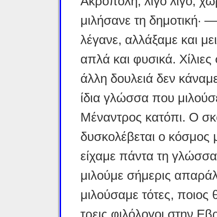
Ακρόπολη, λίγο λίγο, χωρ
μιλήσανε τη δημοτική· —
λέγανε, αλλάξαμε και με
απλά και φυσικά. Χίλιε
άλλη δουλειά δεν κάναμ
ίδια γλώσσα που μιλούσ
Μέναντρος κατόπι. Ο σκ
δυσκολέβεται ο κόσμος με
είχαμε πάντα τη γλώσσα
μιλούμε σήμερις απαρά
μιλούσαμε τότες, ποιος 
τρεις φιλόλογοι στην Ε