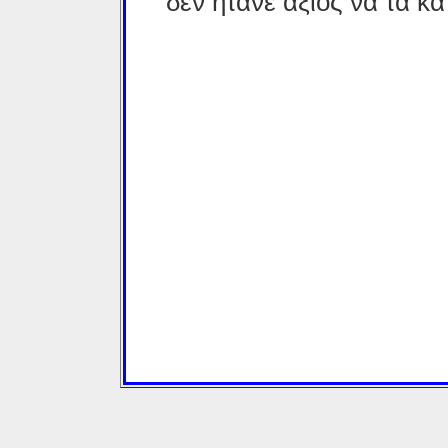
δεν ήτανε άξιος να τα κα