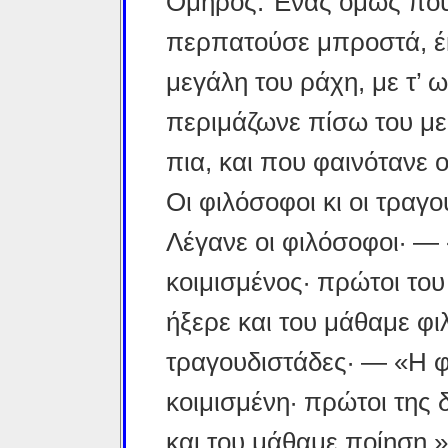
Όμηρος. Ένας όμως που
περπατούσε μπροστά, έκ
μεγάλη του ράχη, με τ’ ω
περιμάζωνε πίσω του με
πια, και που φαινότανε 
Οι φιλόσοφοι κι οι τραγο
Λέγανε οι φιλόσοφοι· —
κοιμι­σμένος· πρώτοι το
ήξερε και του μάθαμε φι
τραγουδιστάδες· — «Η 
κοιμισμένη· πρώτοι της
και του μάθαμε ποίηση.»