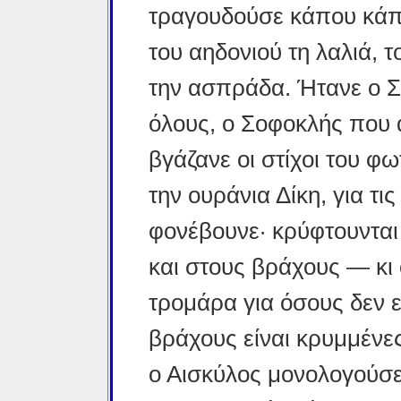
τραγουδούσε κάπου κάπο
του αηδονιού τη λαλιά, 
την ασπράδα. Ήτανε ο Σ
όλους, ο Σοφοκλής που 
βγάζανε οι στίχοι του φ
την ουράνια Δίκη, για τι
φονέβουνε· κρύφτουνται
και στους βράχους — κι 
τρομάρα για όσους δεν 
βράχους είναι κρυμμένε
ο Αισκύλος μονολογούσε