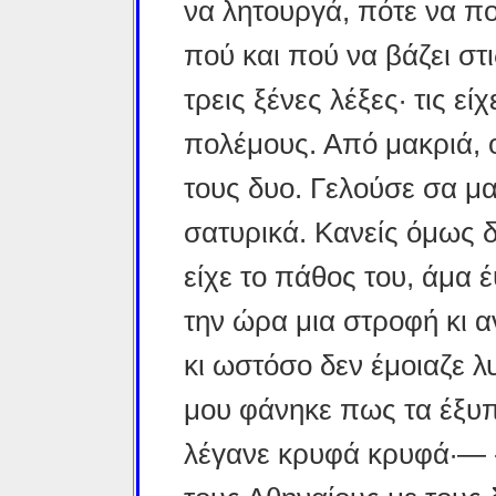
να λητουργά, πότε να π
πού και πού να βάζει στ
τρεις ξένες λέξες· τις ε
πολέμους. Από μακριά, ο
τους δυο. Γελούσε σα μα
σατυρικά. Κανείς όμως δ
είχε το πάθος του, άμα 
την ώρα μια στροφή κι α
κι ωστόσο δεν έμοιαζε 
μου φάνηκε πως τα έξυπ
λέγανε κρυφά κρυφά·— 