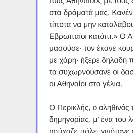
τους Αθηναίους με τους
στα δράματά μας. Κανέν
τίποτα να μην καταλάβουν
Εβρωπαίοι κατόπι.» Ο Α
μασούσε· τον έκανε κουρ
με χάρη· ήξερε δηλαδή 
τα συχωρνούσανε οι δασκ
οι Αθηναίοι στα γέλια.
Ο Περικλής, ο αληθινός
δημηγορίας, μ’ ένα του 
ησύχαζε πάλε· γινότανε 