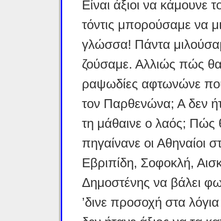
Είναι άξιοι να κάμουνε 
τόντις μπορούσαμε να μ
γλώσσα! Πάντα μιλούσα
ζούσαμε. Αλλιώς πώς θα
ραψωδίες αφτωνώνε που 
τον Παρθενώνα; Α δεν ή
τη μάθαινε ο λαός; Πώς 
πηγαίνανε οι Αθηναίοι σ
Εβριπίδη, Σοφοκλή, Αισ
Δημοστένης να βάλει φωτ
’δινε προσοχή στα λόγια