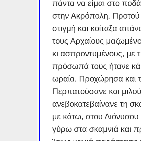
πάντα να είμαι στο ποδ
στην Ακρόπολη. Προτού
στιγμή και κοίταξα απάν
τους Αρχαίους μαζωμέν
κι ασπροντυμένους, με τ
πρόσωπά τους ήτανε κά
ωραία. Προχώρησα και τ
Περπατούσανε και μιλού
ανεβοκατεβαίνανε τη σκ
με κάτω, στου Διόνυσου
γύρω στα σκαμνιά και πρ