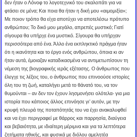
δεν ήταν ο Λόνοφ το λογοτεχνικό του σκαλοπάτι για να
φτάσει σε μένα; Και ποια θα ήταν η δική μου «αιμομιξία»;
Με ποιον τρόπο θα είχα αποτύχει να αποτελέσω πρότυπο
ανθρώπου; Το δικό μου μεγάλο, απρεπές μυστικό; Γιατί
σίγουρα θα υπήρχε ένα μυστικό. Σίγουρα θα υπήρχαν
περισσότερα από ένα. Άλλο ένα εκπληκτικό πράγμα ήταν
ότι η ικανότητα και το έργο ενός ανθρώπου, όποια κι αν
ήταν αυτά, έμοιαζαν καταδικασμένα να αντιμετωπίσουν τη
νέμεση της βιογραφικής ιεράς εξέτασης. Ο άνθρωπος που
έλεγχε τις λέξεις του, ο άνθρωπος που επινοούσε ιστορίες
όλη του τη ζωή, καταλήγει μετά το θάνατό του, να τον
θυμούνται – αν δεν τον έχουν λησμονήσει ολότελα- για μια
ιστορία που κάποιος άλλος επινόησε γι’ αυτόν, με την
κρυφή πλευρά της ποταπότητάς του να έχει ανακαλυφθεί
και να έχει περιγραφεί με θάρρος και παρρησία, διαύγεια
και βεβαιότητα, με ιδιαίτερη μέριμνα και για τα λεπτότερα
ζητήματα ηθικής, και φυσικά με διόλου αμελητέα