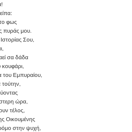
!
 είπα:
 το φως
ς πυράς μου.
Ιστορίας Σου,
ι,
καεί σα δάδα
 κουφάρι,
 του Εμπυραίου,
 τούτην,
ύοντας
ύστερη ώρα,
ουν τέλος,
της Οικουμένης
δρόμο στην ψυχή,