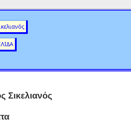
ικελιανός
ΕΛΙΔΑ
ς Σικελιανός
τα