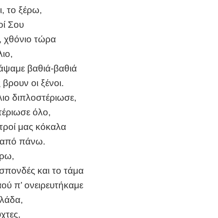
ι, το ξέρω,
οί Σου
, χθόνιο τώρα
λιο,
θάψαμε βαθιά-βαθιά
 βρουν οι ξένοι.
λιο διπλοστέριωσε,
τέριωσε όλο,
χτροί μας κόκαλα
 από πάνω.
έρω,
 σπονδές και το τάμα
ού π’ ονειρευτήκαμε
λλάδα,
ύχτες,