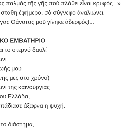
ὸς παλμὸς τῆς γῆς ποὺ πλάθει εἶναι κρυφός...»
ι στάθη ἐφήμερο, σὰ σύγνεφο ἀναλιώνει,
γας Θάνατος μοῦ γίνηκε ἀδερφός!...
ΚΟ ΕΜΒΑΤΗΡΙΟ
αι το στερνό δαυλί
ώνι
ζωής μου
νης μες στο χρόνο)
νι της καινούργιας
Σου Ελλάδα,
πάδιασε άξαφνα η ψυχή,
 το διάστημα,