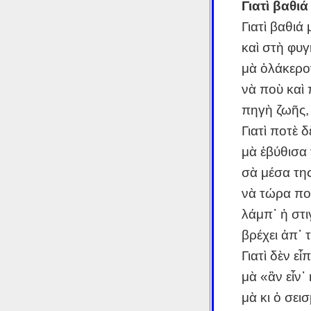
Γιατὶ βαθι
Γιατὶ βαθιά
καὶ στὴ φυ
μὰ ὁλάκερον
νὰ ποὺ καὶ
πηγὴ ζωῆς, 
Γιατὶ ποτὲ 
μὰ ἐβύθισα
σὰ μέσα τη
νὰ τώρα πού
λάμπ᾿ ἡ στ
βρέχει ἀπ᾿ 
Γιατὶ δὲν εἶ
μὰ «ἂν εἶν᾿
μὰ κι ὁ σει