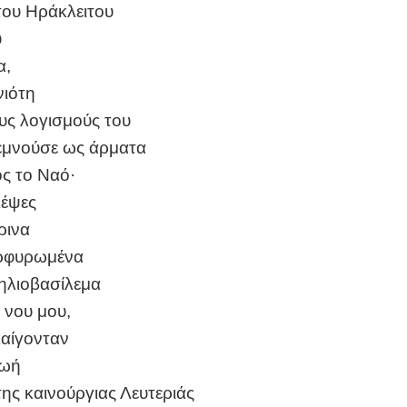
 του Ηράκλειτου
υ
α,
νιότη
υς λογισμούς του
ρεμνούσε ως άρματα
ς το Ναό·
κέψες
ρινα
ορφυρωμένα
 ηλιοβασίλεμα
 νου μου,
καίγονταν
ζωή
της καινούργιας Λευτεριάς