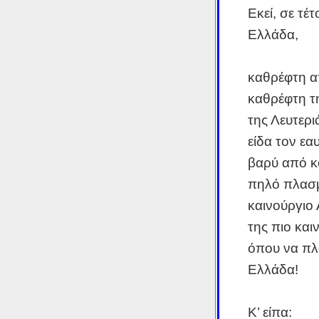
Εκεί, σε τέ
Ελλάδα,
καθρέφτη α
καθρέφτη τ
της Λευτερι
είδα τον εα
βαρύ από κ
πηλό πλασ
καινούργιο
της πιο κα
όπου να πλά
Ελλάδα!
Κ’ είπα: