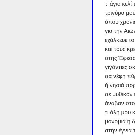
τ’ άγιο κελί
τριγύρα μο
όπου χρόνι
για την Αιω
εχάλκευε το
και τους κ
στης Έφεσο
γιγάντιες σ
σα νέφη πύ
ή νησιά π
σε μυθικόν
άναβαν στο
τι όλη μου 
μονομιά η 
στην έγνια 