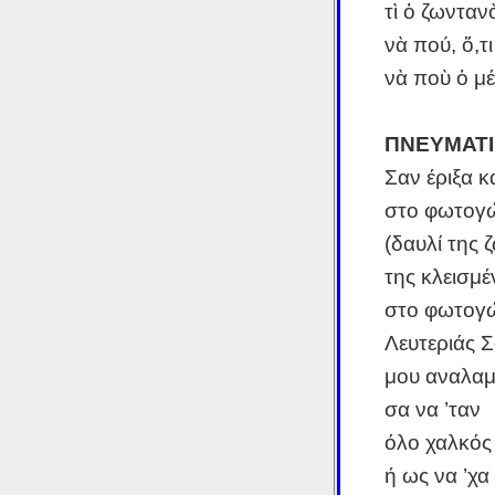
τὶ ὁ ζωνταν
νὰ πού, ὅ,τ
νὰ ποὺ ὁ μέ
ΠΝΕΥΜΑΤΙ
Σαν έριξα κ
στο φωτογ
(δαυλί της 
της κλεισμέ
στο φωτογώ
Λευτεριάς 
μου αναλαμ
σα να ’ταν
όλο χαλκός
ή ως να ’χα