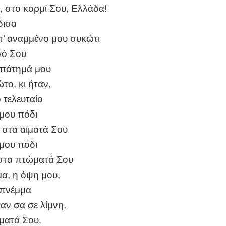
, στο κορμί Σου, Ελλάδα!
δισα
τ’ αναμμένο μου συκώτι
σό Σου
ε πάτημά μου
το, κι ήταν,
 τελευταίο
 μου πόδι
 στα αίματά Σου
 μου πόδι
στα πτώματά Σου
μα, η όψη μου,
 πνέμμα
αν σα σε λίμνη,
ίματά Σου.