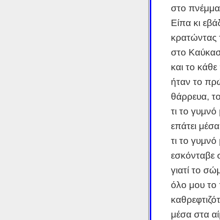
στο πνέμμα
Είπα κι εβά
κρατώντας 
στο Καύκα
και το κάθ
ήταν το πρώ
θάρρευα, το
τι το γυμνό
επάτει μέσα
τι το γυμνό
εσκόνταβε 
γιατί το σώ
όλο μου το
καθρεφτιζότ
μέσα στα α