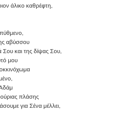
τοιον άλικο καθρέφτη,
πύθμενο,
ης αβύσσου
ά Σου και της δίψας Σου,
υτό μου
οκκινόχωμα
μένο,
 Αδάμ
ινούριας πλάσης
σουμε για Σένα μέλλει,