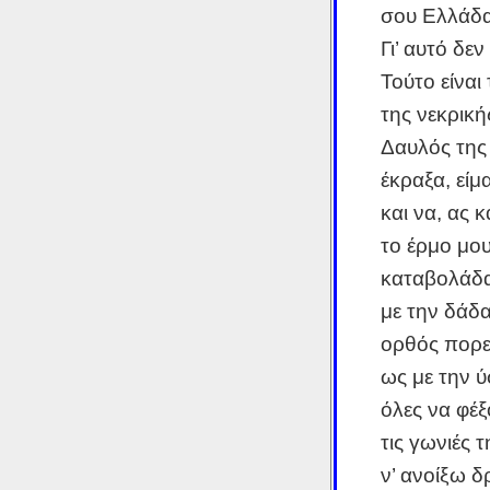
σου Ελλάδα
Γι’ αυτό δεν
Τούτο είναι
της νεκρική
Δαυλός της 
έκραξα, είμα
και να, ας 
το έρμο μου
καταβολάδα
με την δάδα
ορθός πορε
ως με την 
όλες να φέξ
τις γωνιές 
ν’ ανοίξω 