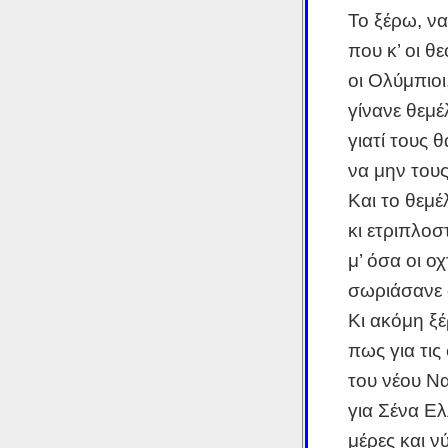
Το ξέρω, να
που κ’ οι θε
οι Ολύμπιοι
γίνανε θεμέ
γιατί τους 
να μην τους
Και το θεμέ
κι ετριπλοσ
μ’ όσα οι ο
σωριάσανε
Κι ακόμη ξ
πως για τις
του νέου Να
για Σένα Ε
μέρες και ν