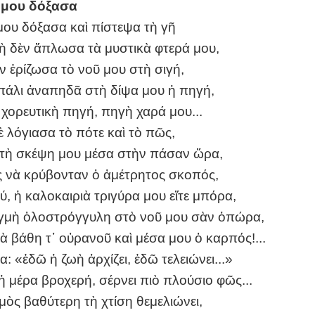
ά μου δόξασα
 μου δόξασα καὶ πίστεψα τὴ γῆ
γὴ δὲν ἅπλωσα τὰ μυστικὰ φτερά μου,
 ἐρίζωσα τὸ νοῦ μου στὴ σιγή,
 πάλι ἀναπηδᾶ στὴ δίψα μου ἡ πηγή,
χορευτικὴ πηγή, πηγὴ χαρά μου...
δὲ λόγιασα τὸ πότε καὶ τὸ πῶς,
 τὴ σκέψη μου μέσα στὴν πάσαν ὥρα,
ς νὰ κρύβονταν ὁ ἀμέτρητος σκοπός,
, ἡ καλοκαιριὰ τριγύρα μου εἴτε μπόρα,
ιγμὴ ὁλοστρόγγυλη στὸ νοῦ μου σὰν ὀπώρα,
τὰ βάθη τ᾿ οὐρανοῦ καὶ μέσα μου ὁ καρπός!...
πα: «ἐδῶ ἡ ζωὴ ἀρχίζει, ἐδῶ τελειώνει...»
 ἡ μέρα βροχερή, σέρνει πιὸ πλούσιο φῶς...
σμὸς βαθύτερη τὴ χτίση θεμελιώνει,