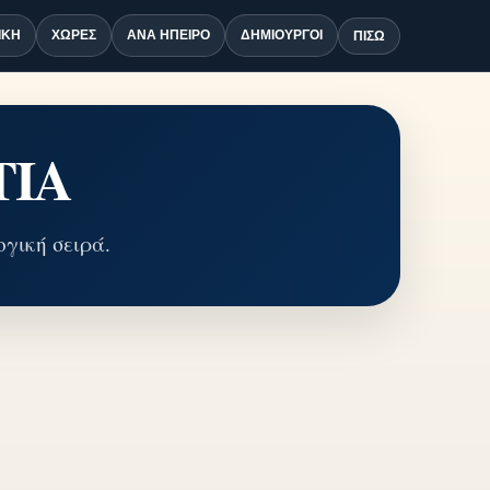
ΙΚΉ
ΧΏΡΕΣ
ΑΝΆ ΉΠΕΙΡΟ
ΔΗΜΙΟΥΡΓΟΊ
ΠΊΣΩ
ΤΙΑ
γική σειρά.