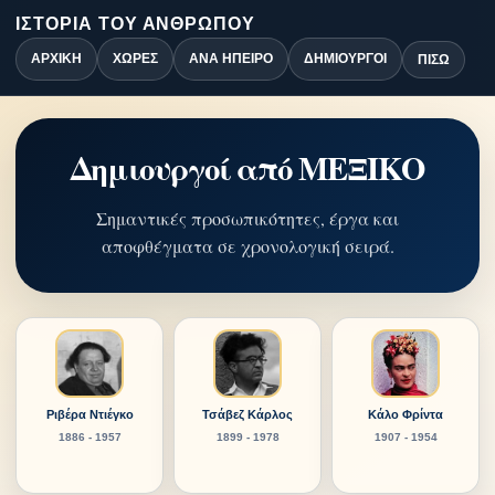
ΙΣΤΟΡΊΑ ΤΟΥ ΑΝΘΡΏΠΟΥ
ΑΡΧΙΚΉ
ΧΏΡΕΣ
ΑΝΆ ΉΠΕΙΡΟ
ΔΗΜΙΟΥΡΓΟΊ
ΠΊΣΩ
Δημιουργοί από ΜΕΞΙΚΟ
Σημαντικές προσωπικότητες, έργα και
αποφθέγματα σε χρονολογική σειρά.
Ριβέρα Ντιέγκο
Τσάβεζ Κάρλος
Κάλο Φρίντα
1886 - 1957
1899 - 1978
1907 - 1954