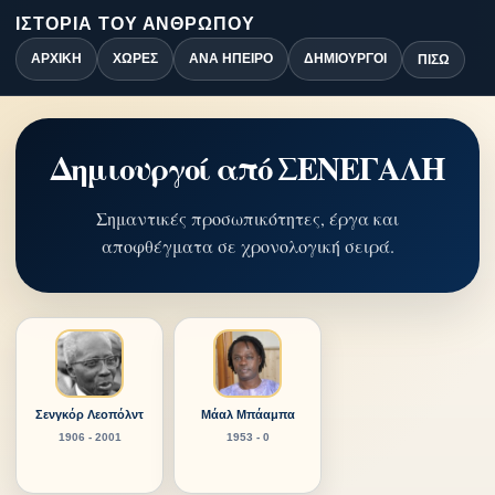
ΙΣΤΟΡΊΑ ΤΟΥ ΑΝΘΡΏΠΟΥ
ΑΡΧΙΚΉ
ΧΏΡΕΣ
ΑΝΆ ΉΠΕΙΡΟ
ΔΗΜΙΟΥΡΓΟΊ
ΠΊΣΩ
Δημιουργοί από ΣΕΝΕΓΑΛΗ
Σημαντικές προσωπικότητες, έργα και
αποφθέγματα σε χρονολογική σειρά.
Σενγκόρ Λεοπόλντ
Μάαλ Μπάαμπα
1906 - 2001
1953 - 0