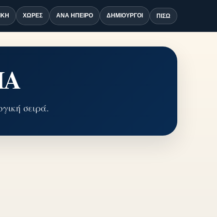
ΙΚΉ
ΧΏΡΕΣ
ΑΝΆ ΉΠΕΙΡΟ
ΔΗΜΙΟΥΡΓΟΊ
ΠΊΣΩ
ΙΑ
γική σειρά.