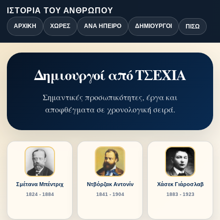
ΙΣΤΟΡΊΑ ΤΟΥ ΑΝΘΡΏΠΟΥ
ΑΡΧΙΚΉ
ΧΏΡΕΣ
ΑΝΆ ΉΠΕΙΡΟ
ΔΗΜΙΟΥΡΓΟΊ
ΠΊΣΩ
Δημιουργοί από ΤΣΕΧΙΑ
Σημαντικές προσωπικότητες, έργα και
αποφθέγματα σε χρονολογική σειρά.
Σμέτανα Μπέντριχ
Ντβόρζακ Αντονίν
Χάσεκ Γιάροσλαβ
1824 - 1884
1841 - 1904
1883 - 1923