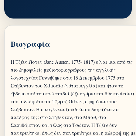
Βιογραφία
Η Τζέιν Ώστεν (Jane Austen, 1775- 1817) είναι μία από τις
πιο δημοφιλείς μυθιστοριογράφους της αγγλικής
λογοτεχνίας Γεννήθηκε στις 16 Δεκεμβρίου 1775 στο
Στήβεντον του Χάμσαϊρ (νότια Αγγλία) και ήταν το
έβδομο από τα οκτώ παιδιά (έξι αγόρια και δύο κορίτσια)
του αιδεσιμότατου Τζορτζ Όστεν, εφημέριου του
Στήβεντον. Η οικογένεια ζούσε όπου διοριζόταν ο
πατέρας της: στο Στήβεντον, στο Μπαθ, στο
Σαουθάμπτον και τέλος στο Τσώτον. Η Τζέιν δεν
παντρεύτηκε, όπως δεν παντρεύτηκε και η αδερφή της με