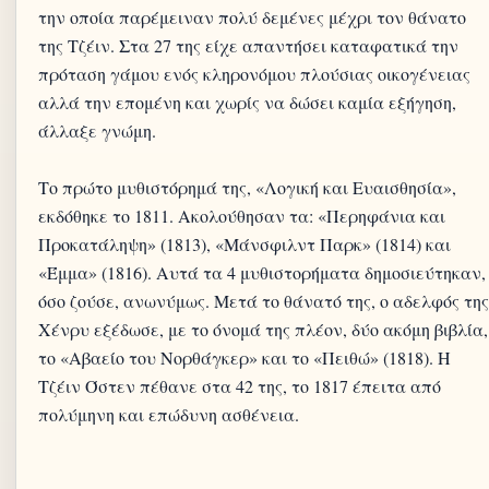
την οποία παρέμειναν πολύ δεμένες μέχρι τον θάνατο
της Τζέιν. Στα 27 της είχε απαντήσει καταφατικά την
πρόταση γάμου ενός κληρονόμου πλούσιας οικογένειας
αλλά την επομένη και χωρίς να δώσει καμία εξήγηση,
άλλαξε γνώμη.
Το πρώτο μυθιστόρημά της, «Λογική και Ευαισθησία»,
εκδόθηκε το 1811. Ακολούθησαν τα: «Περηφάνια και
Προκατάληψη» (1813), «Μάνσφιλντ Παρκ» (1814) και
«Έμμα» (1816). Αυτά τα 4 μυθιστορήματα δημοσιεύτηκαν,
όσο ζούσε, ανωνύμως. Μετά το θάνατό της, ο αδελφός της
Χένρυ εξέδωσε, με το όνομά της πλέον, δύο ακόμη βιβλία,
το «Αβαείο του Νορθάγκερ» και το «Πειθώ» (1818). Η
Τζέιν Όστεν πέθανε στα 42 της, το 1817 έπειτα από
πολύμηνη και επώδυνη ασθένεια.