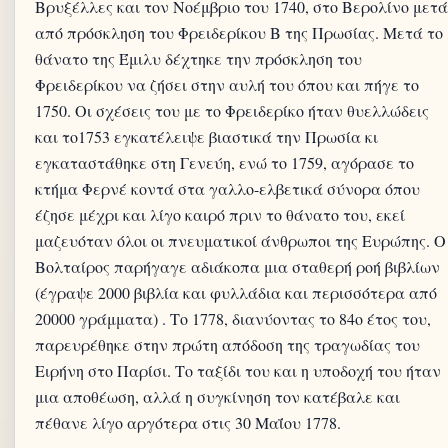
Βρυξέλλες και τον Νοέμβριο του 1740, στο Βερολίνο μετά
από πρόσκληση του Φρειδερίκου Β της Πρωσίας. Μετά το
θάνατο της Έμιλυ δέχτηκε την πρόσκληση του
Φρειδερίκου να ζήσει στην αυλή του όπου και πήγε το
1750. Οι σχέσεις του με το Φρειδερίκο ήταν θυελλώδεις
και το1753 εγκατέλειψε βιαστικά την Πρωσία κι
εγκαταστάθηκε στη Γενεύη, ενώ το 1759, αγόρασε το
κτήμα Φερνέ κοντά στα γαλλο-ελβετικά σύνορα όπου
έζησε μέχρι και λίγο καιρό πριν το θάνατο του, εκεί
μαζευόταν όλοι οι πνευματικοί άνθρωποι της Ευρώπης. Ο
Βολταίρος παρήγαγε αδιάκοπα μια σταθερή ροή βιβλίων
(έγραψε 2000 βιβλία και φυλλάδια και περισσότερα από
20000 γράμματα) . Το 1778, διανύοντας το 84ο έτος του,
παρευρέθηκε στην πρώτη απόδοση της τραγωδίας του
Ειρήνη στο Παρίσι. Το ταξίδι του και η υποδοχή του ήταν
μια αποθέωση, αλλά η συγκίνηση τον κατέβαλε και
πέθανε λίγο αργότερα στις 30 Μαΐου 1778.