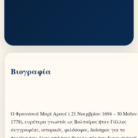
Βιογραφία
Ο Φρανσουά Μαρί Αρουέ ( 21 Νοεμβρίου 1694 – 30 Μαΐου
1778), ευρύτερα γνωστός ως Βολταίρος ήταν Γάλλος
συγγραφέας, ιστορικός, φιλόσοφος, διάσημος για το
πνεύμα του, ένας από τους θεμελιωτές του Διαφωτισμού.