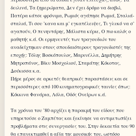
δειλινά, Τα ξημερώματα, Δεν έχει δρόμο να διαβώ,
Πατέρα κάτσε φρόνιμα, Ρωμιός αγάπησε Ρωμιά, Σταλιά-
σταλιά, Τι σου ’κανα και μ’ εγκατέλειψες, Τι γλυκό να σ’
αγαπούν, Ο πενηντάρης, Μάλιστα κύριε, Ο πιο καλός ο
μαθητής κ.ά. Οι ερμηνευτές των τραγουδιών του
αναδείχτηκαν στους σπουδαιότερους τραγουδιστές της
εποχής: Τόλης Βοσκόπουλος, Μαρινέλλα, Δημήτρης
Μητροπάνος, Βίκυ Μοσχολιού, Σταμάτης Κόκοτας,
Δούκισσα κ.α.
Πήρε μέρος σε αρκετές θεατρικές παραστάσεις και σε
περισσότερες από 100 κινηματογραφικές ταινίες όπως:
Κόκκινα Φανάρια, Λόλα, Οδός Ονείρων κ.ά.
Τα χρόνια του ’80 αρχίζει η παρακμή του είδους που
υπηρετούσε ο Ζαμπέτας και ξεκίνησε να αντιμετωπίζει
προβλήματα στις συνεργασίες του. Στην δεκαετία του 90
θα επανεκτιμηθεί η αξία της μουσικής του, ωστόσο