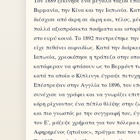
Τον 1889 ξεκίνησε ένα μεγάλο ταξίδι επι
Βιρμανία, την Κίνα και την Ιαπωνία. Κατ
διέσχισε από άκρη σε άκρη και, τέλος, 
πολλά αξιοπρόσεκτα ποιήματα και ιστορί
στο ευρύ κοινό. Το 1892 παντρεύτηκε την
είχε πεθάνει αιφνιδίως. Κατά την διάρκε
Ιαπωνία, χρεοκόπησε η τράπεζα στην οπο
κατάφεραν να φτάσουν ως το Βερμόντ τ
κατά τα οποία ο Κίπλινγκ έγραψε πετυχη
Επέστρεψαν στην Αγγλία το 1896, τον επ
συνέχισε να γράφει και να γνωρίζει επι
κόρη ρίχνοντας ένα πέπλο θλίψης στην ζ
και πιο γνωστός με την συγγραφή του, έγ
τον Ε’, μάζεψε χρήματα για τον πόλεμο 
Αφηρημένος ζητιάνος», πράγμα που τον α