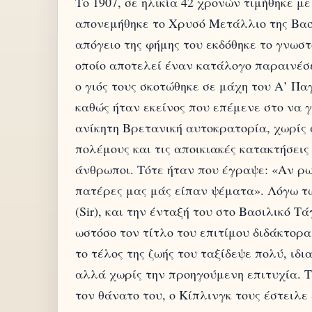
Το 1907, σε ηλικία 42 χρονών τιμήθηκε μ
απονεμήθηκε το Χρυσό Μετάλλιο της Βασι
απόγειο της φήμης του εκδόθηκε το γνωστ
οποίο αποτελεί έναν κατάλογο παραινέσε
ο γιός τους σκοτώθηκε σε μάχη του Α’ Πα
καθώς ήταν εκείνος που επέμενε στο να γ
ανίκητη Βρετανική αυτοκρατορία, χωρίς α
πολέμους και τις αποικιακές κατακτήσεις
άνθρωποι. Τότε ήταν που έγραψε: «Αν ρωτ
πατέρες μας μάς είπαν ψέματα». Λόγω τω
(Sir), και την ένταξή του στο Βασιλικό Τά
ωστόσο τον τίτλο του επιτίμου διδάκτο
το τέλος της ζωής του ταξίδεψε πολύ, ιδ
αλλά χωρίς την προηγούμενη επιτυχία. 
τον θάνατο του, ο Κίπλινγκ τους έστειλε 