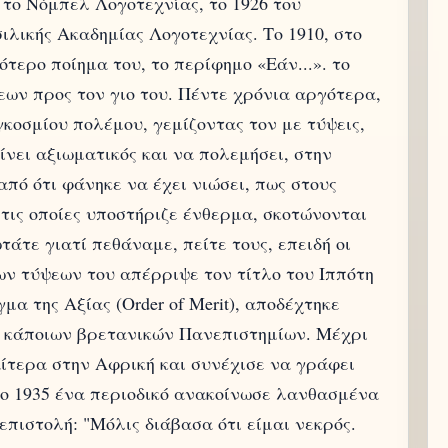
ε το Νόμπελ Λογοτεχνίας, το 1926 του
λικής Ακαδημίας Λογοτεχνίας. Το 1910, στο
ότερο ποίημα του, το περίφημο «Εάν...». το
ων προς τον γιο του. Πέντε χρόνια αργότερα,
γκοσμίου πολέμου, γεμίζοντας τον με τύψεις,
ίνει αξιωματικός και να πολεμήσει, στην
πό ότι φάνηκε να έχει νιώσει, πως στους
 τις οποίες υποστήριζε ένθερμα, σκοτώνονται
άτε γιατί πεθάναμε, πείτε τους, επειδή οι
ν τύψεων του απέρριψε τον τίτλο του Ιππότη
γμα της Αξίας (Order of Merit), αποδέχτηκε
ρα κάποιων βρετανικών Πανεπιστημίων. Μέχρι
ιαίτερα στην Αφρική και συνέχισε να γράφει
Το 1935 ένα περιοδικό ανακοίνωσε λανθασμένα
επιστολή: "Μόλις διάβασα ότι είμαι νεκρός.