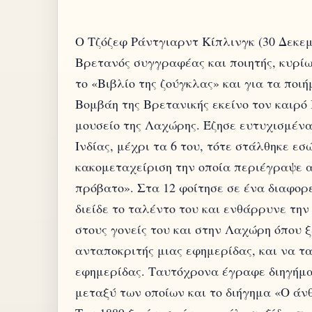
Ο Τζόζεφ Ράντγιαρντ Κίπλινγκ (30 Δεκεμβ
Βρετανός συγγραφέας και ποιητής, κυρίως
το «Βιβλίο της ζούγκλας» και για τα ποι
Βομβάη της Βρετανικής εκείνο τον καιρό 
μουσείο της Λαχώρης. Έζησε ευτυχισμένα
Ινδίας, μέχρι τα 6 του, τότε στάλθηκε εσ
κακομεταχείριση την οποία περιέγραψε 
πρόβατο». Στα 12 φοίτησε σε ένα διαφορε
διείδε το ταλέντο του και ενθάρρυνε την
στους γονείς του και στην Λαχώρη όπου 
ανταποκριτής μιας εφημερίδας, και να τα
εφημερίδας. Ταυτόχρονα έγραφε διηγήματα
μεταξύ των οποίων και το διήγημα «Ο άν