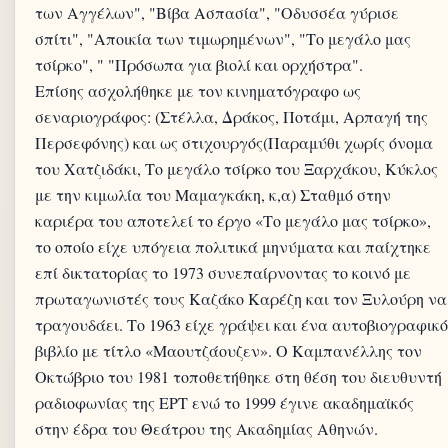
των Αγγέλων", "Βίβα Ασπασία", "Οδυσσέα γύρισε
σπίτι", "Αποικία των τιμωρημένων", "Το μεγάλο μας
τσίρκο", " "Πρόσωπα για βιολί και ορχήστρα".
Επίσης ασχολήθηκε με τον κινηματόγραφο ως
σεναριογράφος: (Στέλλα, Δράκος, Ποτάμι, Αρπαγή της
Περσεφόνης) και ως στιχουργός(Παραμύθι χωρίς όνομα
του Χατζιδάκι, Το μεγάλο τσίρκο του Ξαρχάκου, Κύκλος
με την κιμωλία του Μαμαγκάκη, κ,α) Σταθμό στην
καριέρα του αποτελεί το έργο «Το μεγάλο μας τσίρκο»,
το οποίο είχε υπόγεια πολιτικά μηνύματα και παίχτηκε
επί δικτατορίας το 1973 συνεπαίρνοντας το κοινό με
πρωταγωνιστές τους Καζάκο Καρέζη και τον Ξυλούρη να
τραγουδάει. Το 1963 είχε γράψει και ένα αυτοβιογραφικό
βιβλίο με τίτλο «Μαουτζάουζεν». Ο Καμπανέλλης τον
Οκτώβριο του 1981 τοποθετήθηκε στη θέση του διευθυντή
ραδιοφωνίας της ΕΡΤ ενώ το 1999 έγινε ακαδημαϊκός
στην έδρα του Θεάτρου της Ακαδημίας Αθηνών.