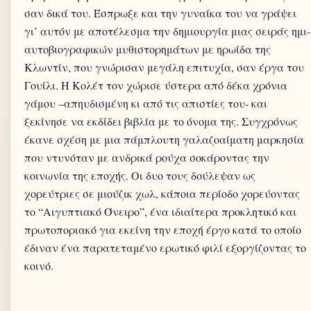
σαν δικά του. Έσπρωξε και την γυναίκα του να γράψει
γι’ αυτόν με αποτέλεσμα την δημιουργία μιας σειράς ημι-
αυτοβιογραφικών μυθιστορημάτων με ηρωίδα της
Κλωντίν, που γνώρισαν μεγάλη επιτυχία, σαν έργα του
Γουίλι. Η Κολέτ τον χώρισε ύστερα από δέκα χρόνια
γάμου –απηυδισμένη κι από τις απιστίες του- και
ξεκίνησε να εκδίδει βιβλία με το όνομα της. Συγχρόνως
έκανε σχέση με μια πάμπλουτη γαλαζοαίματη μαρκησία
που ντυνόταν με ανδρικά ρούχα σοκάροντας την
κοινωνία της εποχής. Οι δυο τους δούλεψαν ως
χορεύτριες σε μιούζικ χωλ, κάποια περίοδο χορεύοντας
το “Αιγυπτιακό Όνειρο”, ένα ιδιαίτερα προκλητικό και
πρωτοποριακό για εκείνη την εποχή έργο κατά το οποίο
έδιναν ένα παρατεταμένο ερωτικό φιλί εξοργίζοντας το