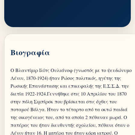
Βιογραφία
Ο Βλαντίμιρ Ιλίτς Ουλιάνοφ (γνωστός με το ψευδώνυμο
Λένιν, 1870-1924) ήταν Ρώσος πολιτικός, ηγέτης της
Ρωσικής Επανάστασης και επικεφαλής της Ε.Σ.Σ.Δ. την
διετία 1922-1924.Γεννήθηκε στις 10 Απριλίου του 1870
στην πόλη Σιμπίρσκ που βρίσκεται στις όχθες του
ποταμού Βόλγα. Ήταν το τέταρτο από τα οκτώ παιδιά
της οικογένειας του, από τα οποία 2 πέθαναν μωρά. Ο
πατέρας του ήταν διευθυντής σχολείου, πέθανε όταν ο
Λένιν ήταν 16. Η μητέρα του ήταν κόρη ιατρού. Ο