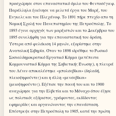
προσχώρησε στον επαναστατικό όμιλο του Φεντοσέγιεφ.
Παράλληλα ξεκίνησε να μελετά έργα του Μαρξ, του
Ενγκελς και του Πλεχάνοφ. Το 1891 πήρε πτυχίο απο τη
Νομική Σχολή του Πανεπιστημίου της Πετρούπολης. Το
1893 έγινε αρχηγός των μαρξιστών και το Δεκέμβριο του
1895 συνελήφθη για την επαναστατική του δράση.
Ύστερα από φυλάκιση 14 μηνών, εξορίστηκε στην
Ανατολική Σιβηρία. Όταν το 1898 ιδρύθηκε το Ρωσικό
Σοσιαλδημοκρατικό Εργατικό Κόμμα (μετέπειτα
Κομμουνιστικό Κόμμα της Σοβιετικής Ένωσης), η πλευρά
του Λένιν αποκαλέστηκε «μπολσεβίκοι» (δηλαδή,
πλειοψηφούντες) και η άλλη «μενσεβίκοι»
(μειοψηφούντες). Εξέτισε την ποινή του και το 1900
αναχώρησε για την Ελβετία και το Μόναχο όπου έζησε
ως πολιτικός εξόριστος, γράφοντας, εκδίδοντας
εφημερίδες και οργανώνοντας την επανάσταση.
Επέστρεψε στην Πετρούπολη το 1905, κατά την πρώτη