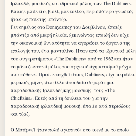
Ιρλανδός μουσικός και ιδρυτικό μέλος των The Dubliners.
Έπαιζε μπάντζο, βιολί, μαντολίνο, περισσότερο γνωστός
ήταν ως παίκτης μπάντζο.
Γεννημένος στο Donnycarney του Δουβλίνου, έπαιζε
μπάντζο από μικρή ηλικία, ξεκινώντας επειδή δεν είχε
την οικονομική δυνατότητα να αγοράσει το όργανο της
επιλογής του, ένα μαντολίνο. Ήταν από τα ιδρυτικά μέλη
του συγκροτήματος «The Dubliners» από το 1962 και ήταν
το μόνο ζωντανό μέλος του αρχικού σχηματισμού μέχρι
που πέθανε. Πριν ενταχθεί στους Dubliners, είχε περάσει
μερικούς μήνες στο άλλο σπουδαίο συγκρότημα
παραδοσιακής Ιρλανδέζικης μουσικής, τους «The
Chieftains». Εκτός από τη δουλειά του για την
παραδοσιακή ιρλανδική μουσική, έπαιζε ανά περιόδους
και τζαζ.
Ο Μπάρνεϊ ήταν πολύ αγαπητός στο κοινό με το οποίο