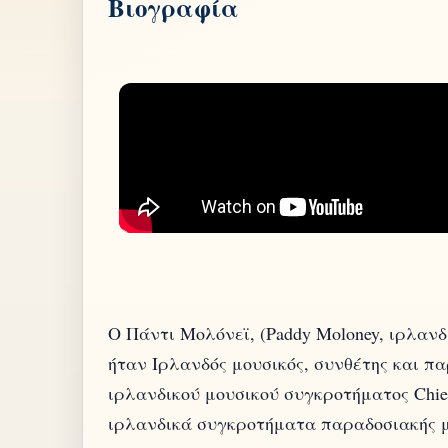
Βιογραφία
Ο Πάντι Μολόνεϊ, (Paddy Moloney, ιρλανδι
ήταν Ιρλανδός μουσικός, συνθέτης και πα
ιρλανδικού μουσικού συγκροτήματος Chief
ιρλανδικά συγκροτήματα παραδοσιακής μ