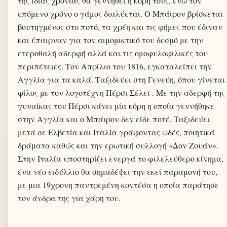
της ίδιας χρονιάς θα γεννηθεί η κόρη τους, ενώ τον
επόμενο χρόνο ο γάμος διαλύεται. Ο Μπάιρον βρίσκεται
βουτηγμένος στο ποτό, τα χρέη και τις φήμες που έδιναν
και έπαιρναν για τον αιμομικτικό του δεσμό με την
ετεροθαλή αδερφή αλλά και τις ομοφυλοφιλικές του
περιπέτειες. Τον Απρίλιο του 1816, εγκαταλείπει την
Αγγλία για τα καλά. Ταξιδεύει στη Γενεύη, όπου γίνεται
φίλος με τον λογοτέχνη Πέρσι Σέλεϊ . Με την αδερφή της
γυναίκας του Πέρσι κάνει μία κόρη η οποία γεννήθηκε
στην Αγγλία και ο Μπάιρον δεν είδε ποτέ. Ταξιδεύει
μετά σε Ελβετία και Ιταλία γράφοντας ωδές, ποιητικά
δράματα καθώς και την ερωτική συλλογή «Δον Ζουάν».
Στην Ιταλία υποστηρίζει ενεργά το φιλελεύθερο κίνημα,
ένα νέο ειδύλλιο θα σημαδέψει την εκεί παραμονή του,
με μια 19χρονη παντρεμένη κοντέσα η οποία παράτησε
τον άνδρα της για χάρη του.