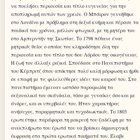
να πουλήσει περιουσία και τίτλο ευγενείας για την
αποπληρωμή αυτών των χρεών. Ο Μπάιρον γεννήθηκε
στο Λονδίνο με πρόβλημα στη δεξιά κνήμη και πέρασε τα
παιδικά του χρόνια, μάλλον φτωχικά, με τη μητέρα του
στο Αμπερντήν της Σκωτίας. Το 1798 πέθανε ένας
μητρικός θείος ο οποίος του κληροδότησε όλη την
περιουσία και τον τίτλο του 6ου Λόρδου της οικογένειας.
Η ζωή του άλλαξε ριζικά. Σπούδασε στο Πανεπιστήμιο
του Κέμπριτζ όπου απόκτησε πολύ καλή μόρφωση κι ήρθε
σε επαφή με τις φιλελεύθερες ιδέες του καιρού του. Στο
πανεπιστήμιο έμειναν ωστόσο παροιμιώδη τα
σεξουαλικά του σκάνδαλα, τόσο με γυναίκες όσο και με
άνδρες, και οι υπερβολές του. Ήταν χαρακτήρας
ανήσυχος, παρορμητικός και τυχοδιωκτικός. Το 1803
ερωτεύτηκε παράφορα τη μακρινή του ξαδέλφη με το
ανεκπλήρωτο του έρωτά του να βρίσκει δημιουργική
έκφραση στα πρώτα ερωτικά ποιήματά του. Έλαβε