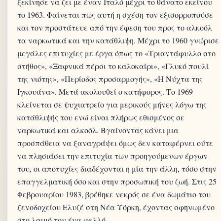
ξεκίνησε να ζει με έναν Ιταλό μέχρι το θάνατο εκείνου
το 1963. Φαίνεται πως αυτή η σχέση τον εξισορροπούσε
και τον προστάτευε από την έφεση του προς το αλκοόλ
τα ναρκωτικά και την κατάθλιψη. Μέχρι το 1960 γνώρισε
μεγάλες επιτυχίες με έργα όπως το «Τριαντάφυλλο στο
στήθος», «Ξαφνικά πέρσι το καλοκαίρι», «Γλυκό πουλί
της νιότης», «Περίοδος προσαρμογής», «Η Νύχτα της
Ιγκουάνα». Μετά ακολουθεί ο κατήφορος. Το 1969
κλείνεται σε ψυχιατρείο για μερικούς μήνες λόγω της
κατάθλιψής του ενώ είναι πλήρως εθισμένος σε
ναρκωτικά και αλκοόλ. Βγαίνοντας κάνει μια
προσπάθεια να ξαναγράψει όμως δεν καταφέρνει ούτε
να πλησιάσει την επιτυχία των προηγούμενων έργων
του, οι αποτυχίες διαδέχονται η μία την άλλη, τόσο στην
επαγγελματική όσο και στην προσωπική του ζωή. Στις 25
Φεβρουαρίου 1983, βρέθηκε νεκρός σε ένα δωμάτιο του
ξενοδοχείου Ελυζέ στη Νέα Υόρκη, έχοντας σφηνωμένο