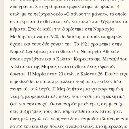
δύο χρόνια. Στα γράμματα εμφανίστηκε σε ηλικία 14
ετών με το πεζοτράγουδο «Ο πόνος της μάνας», το οποίο
αναφέρεται στο θάνατο ενός ναυτικού που ξέβρασαν τα
κύματα. Στα δεκαέξι της διορίστηκε στη Νομαρχία
Μεσσηνίας ενώ το 1920, σε διάστημα σαράντα ημερών,
έχασε και τους δύο γονείς της. Το 1921 γράφτηκε στην
Νομική Σχολή και μετατέθηκε στη Νομαρχία Αθηνών
όπου εργαζόταν και ο Κώστας Καρυωτάκης. Μεταξύ του
Κώστα και της Μαρίας αναπτύχθηκε ένας σφοδρός
έρωτας. Η Μαρία ήταν 20 ετών, ο Κώστας 26. Εκείνη είχε
δημοσιεύσει κάποια πρωτόλεια ποιήματα, εκείνος δύο
ποιητικές συλλογές. Η Μαρία ήταν μια χειραφετημένη
νεαρή, με φεμινιστικές ιδέες, που ζούσε μια προκλητική
ζωή για την εποχή, έκανε παρέα με άντρες, συμμετείχε
στις συζητήσεις τους σαν ίση, αντίθετα ο Κώστας ήταν
ένας μελαγχολικός νέος που δεν εκτιμούσε ιδιαίτερα τον
εαυτό του και είχε πολλές ανασφάλειες. Στο ημερολόγιο