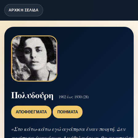
ΑΡΧΙΚΗ ΣΕΛΙΔΑ
Πολυδούρη
1902 έως 1930 (28)
ΑΠΟΦΘΈΓΜΑΤΑ
ΠΟΙΉΜΑΤΑ
«Στο κάτω-κάτω εγώ αγάπησα έναν ποιητή. Δεν
αγάπησα έναν ήρωα. Αν ήθελα ήρωα, θα αγαπούσα