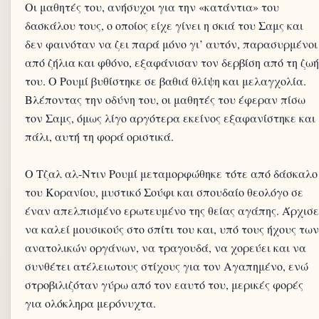
Οι μαθητές του, ανήσυχοι για την «κατάντια» του
δασκάλου τους, ο οποίος είχε γίνει η σκιά του Σαμς και
δεν φαινόταν να ζει παρά μόνο γι’ αυτόν, παρασυρμένοι
από ζήλια και φθόνο, εξαφάνισαν τον δερβίση από τη ζωή
του. Ο Ρουμί βυθίστηκε σε βαθιά θλίψη και μελαγχολία.
Βλέποντας την οδύνη του, οι μαθητές του έφεραν πίσω
τον Σαμς, όμως λίγο αργότερα εκείνος εξαφανίστηκε και
πάλι, αυτή τη φορά οριστικά.
Ο Τζαλ αλ-Ντιν Ρουμί μεταμορφώθηκε τότε από δάσκαλο
του Κορανίου, μυστικό Σούφι και σπουδαίο θεολόγο σε
έναν απελπισμένο ερωτευμένο της θείας αγάπης. Άρχισε
να καλεί μουσικούς στο σπίτι του και, υπό τους ήχους των
ανατολικών οργάνων, να τραγουδά, να χορεύει και να
συνθέτει ατέλειωτους στίχους για τον Αγαπημένο, ενώ
στροβιλιζόταν γύρω από τον εαυτό του, μερικές φορές
για ολόκληρα μερόνυχτα.