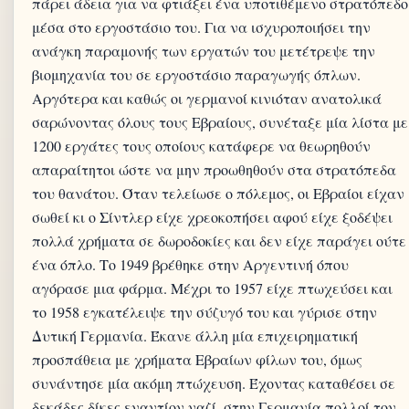
πάρει άδεια για να φτιάξει ένα υποτιθέμενο στρατόπεδο
μέσα στο εργοστάσιο του. Για να ισχυροποιήσει την
ανάγκη παραμονής των εργατών του μετέτρεψε την
βιομηχανία του σε εργοστάσιο παραγωγής όπλων.
Αργότερα και καθώς οι γερμανοί κινιόταν ανατολικά
σαρώνοντας όλους τους Εβραίους, συνέταξε μία λίστα με
1200 εργάτες τους οποίους κατάφερε να θεωρηθούν
απαραίτητοι ώστε να μην προωθηθούν στα στρατόπεδα
του θανάτου. Όταν τελείωσε ο πόλεμος, οι Εβραίοι είχαν
σωθεί κι ο Σίντλερ είχε χρεοκοπήσει αφού είχε ξοδέψει
πολλά χρήματα σε δωροδοκίες και δεν είχε παράγει ούτε
ένα όπλο. Το 1949 βρέθηκε στην Αργεντινή όπου
αγόρασε μια φάρμα. Μέχρι το 1957 είχε πτωχεύσει και
το 1958 εγκατέλειψε την σύζυγό του και γύρισε στην
Δυτική Γερμανία. Έκανε άλλη μία επιχειρηματική
προσπάθεια με χρήματα Εβραίων φίλων του, όμως
συνάντησε μία ακόμη πτώχευση. Έχοντας καταθέσει σε
δεκάδες δίκες εναντίον ναζί, στην Γερμανία πολλοί τον