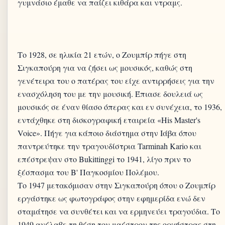
γυμνάσιο έμαθε να παίζει κιθάρα και ντραμς.
Το 1928, σε ηλικία 21 ετών, ο Ζουμπίρ πήγε στη
Σιγκαπούρη για να ζήσει ως μουσικός, καθώς στη
γενέτειρα του ο πατέρας του είχε αντιρρήσεις για την
ενασχόληση του με την μουσική. Έπιασε δουλειά ως
μουσικός σε έναν θίασο όπερας και εν συνέχεια, το 1936,
εντάχθηκε στη δισκογραφική εταιρεία «His Master's
Voice». Πήγε για κάποιο διάστημα στην Ιάβα όπου
παντρεύτηκε την τραγουδίστρια Tarminah Kario και
επέστρεψαν στο Bukittinggi το 1941, λίγο πριν το
ξέσπασμα του Β' Παγκοσμίου Πολέμου.
Το 1947 μετακόμισαν στην Σιγκαπούρη όπου ο Ζουμπίρ
εργάστηκε ως φωτογράφος στην εφημερίδα ενώ δεν
σταμάτησε να συνθέτει και να ερμηνεύει τραγούδια. Το
1949 ανέλαβε τη θέση του μαέστρου της ορχήστρας στη