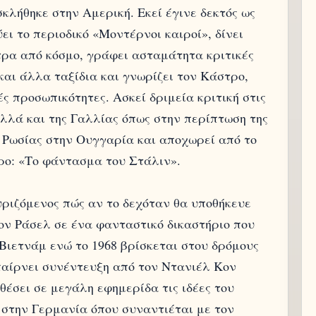
κλήθηκε στην Αμερική. Εκεί έγινε δεκτός ως
ι το περιοδικό «Μοντέρνοι καιροί», δίνει
τρα από κόσμο, γράφει ασταμάτητα κριτικές
και άλλα ταξίδια και γνωρίζει τον Κάστρο,
ς προσωπικότητες. Ασκεί δριμεία κριτική στις
αλλά και της Γαλλίας όπως στην περίπτωση της
 Ρωσίας στην Ουγγαρία και αποχωρεί από το
ο: «Το φάντασμα του Στάλιν».
υριζόμενος πώς αν το δεχόταν θα υποθήκευε
τον Ράσελ σε ένα φανταστικό δικαστήριο που
 Βιετνάμ ενώ το 1968 βρίσκεται στου δρόμους
 παίρνει συνέντευξη από τον Ντανιέλ Κον
θέσει σε μεγάλη εφημερίδα τις ιδέες του
ι στην Γερμανία όπου συναντιέται με τον