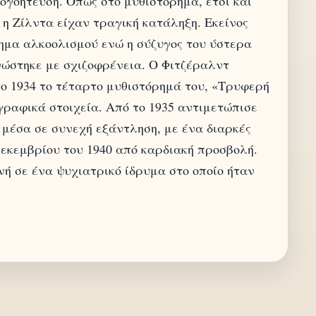
ογοήτευση. Όπως στο μυθιστόρημα, έτσι και
 η Ζίλντα είχαν τραγική κατάληξη. Εκείνος
μα αλκοολισμού ενώ η σύζυγος του ύστερα
νώστηκε με σχιζοφρένεια. Ο Φιτζέραλντ
το 1934 το τέταρτο μυθιστόρημά του, «Τρυφερή
γραφικά στοιχεία. Από το 1935 αντιμετώπισε
 μέσα σε συνεχή εξάντληση, με ένα διαρκές
εκεμβρίου του 1940 από καρδιακή προσβολή.
νή σε ένα ψυχιατρικό ίδρυμα στο οποίο ήταν