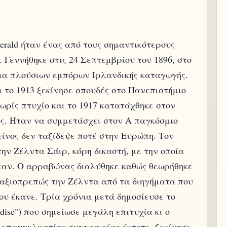
gerald ήταν ένας από τους σημαντικότερους
 Γεννήθηκε στις 24 Σεπτεμβρίου του 1896, στο
εια πλούσιων εμπόρων Ιρλανδικής καταγωγής.
 το 1913 ξεκίνησε σπουδές στο Πανεπιστήμιο
ωρίς πτυχίο και το 1917 κατατάχθηκε στον
ός. Ήταν να συμμετάσχει στον Α παγκόσμιο
είνος δεν ταξίδεψε ποτέ στην Ευρώπη. Τον
την Ζέλντα Σάιρ, κόρη δικαστή, με την οποία
καν. Ο αρραβώνας διαλύθηκε καθώς θεωρήθηκε
 αξιοπρεπώς την Ζέλντα από τα διηγήματα που
ου έκανε. Τρία χρόνια μετά δημοσίευσε το
adise") που σημείωσε μεγάλη επιτυχία κι ο
, επαγγελματίας συγγραφέας έκτοτε, ξεκίνησε