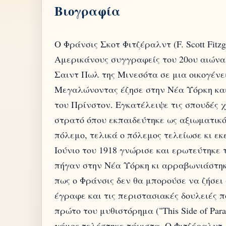
Βιογραφία
O Φράνσις Σκοτ Φιτζέραλντ (F. Scott Fitz
Αμερικάνους συγγραφείς του 20ου αιώνα.
Σαιντ Πωλ της Μινεσότα σε μια οικογέν
Μεγαλώνοντας έζησε στην Νέα Υόρκη και
του Πρίνστον. Εγκατέλειψε τις σπουδές χ
στρατό όπου εκπαιδεύτηκε ως αξιωματικ
πόλεμο, τελικά ο πόλεμος τελείωσε κι εκ
Ιούνιο του 1918 γνώρισε και ερωτεύτηκε 
πήγαν στην Νέα Υόρκη κι αρραβωνιάστη
πως ο Φράνσις δεν θα μπορούσε να ζήσει
έγραφε και τις περιστασιακές δουλειές π
πρώτο του μυθιστόρημα ("This Side of Par
γάμος τελέστηκε τάχιστα. Ο Φιτζέραλντ