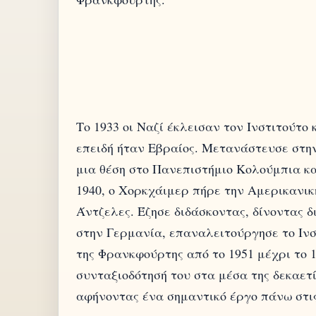
Το 1933 οι Ναζί έκλεισαν τον Ινστιτούτο
επειδή ήταν Εβραίος. Μετανάστευσε στην
μια θέση στο Πανεπιστήμιο Κολούμπια και
1940, ο Χορκχάιμερ πήρε την Αμερικανικ
Άντζελες. Έζησε διδάσκοντας, δίνοντας δ
στην Γερμανία, επαναλειτούργησε το Ινσ
της Φρανκφούρτης από το 1951 μέχρι το 1
συνταξιοδότησή του στα μέσα της δεκαετ
αφήνοντας ένα σημαντικό έργο πάνω στις