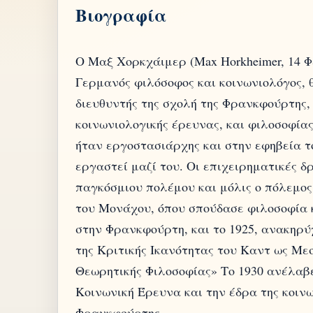
Βιογραφία
Ο Μαξ Χορκχάιμερ (Max Horkheimer, 14 Φε
Γερμανός φιλόσοφος και κοινωνιολόγος, 
διευθυντής της σχολή της Φρανκφούρτης, 
κοινωνιολογικής έρευνας, και φιλοσοφία
ήταν εργοστασιάρχης και στην εφηβεία το
εργαστεί μαζί του. Οι επιχειρηματικές 
παγκόσμιου πολέμου και μόλις ο πόλεμο
του Μονάχου, όπου σπούδασε φιλοσοφία 
στην Φρανκφούρτη, και το 1925, ανακηρύ
της Κριτικής Ικανότητας του Καντ ως Με
Θεωρητικής Φιλοσοφίας» Το 1930 ανέλαβε
Κοινωνική Έρευνα και την έδρα της κοιν
Φρανκφούρτης.