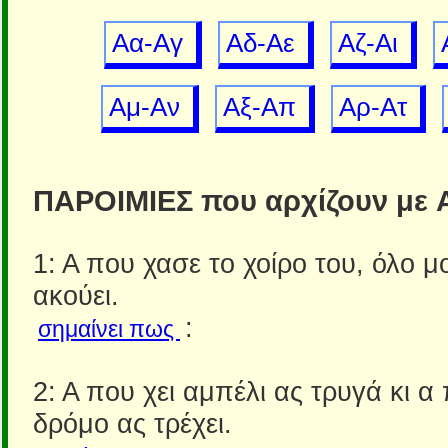
Aα-Αγ
Aδ-Αε
Aζ-Αι
Aμ-Αν
Aξ-Απ
Aρ-Ατ
ΠΑΡΟΙΜΙΕΣ που αρχίζουν με 
1: Α που χασε το χοίρο του, όλο μ
ακούει.
:
σημαίνει πως
2: Α που χει αμπέλι ας τρυγά κι α 
δρόμο ας τρέχει.