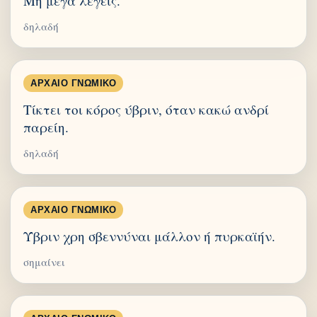
Μη μέγα λέγεις.
δηλαδή
ΑΡΧΑΊΟ ΓΝΩΜΙΚΌ
Τίκτει τοι κόρος ύβριν, όταν κακώ ανδρί
παρείη.
δηλαδή
ΑΡΧΑΊΟ ΓΝΩΜΙΚΌ
Ύβριν χρη σβεννύναι μάλλον ή πυρκαϊήν.
σημαίνει