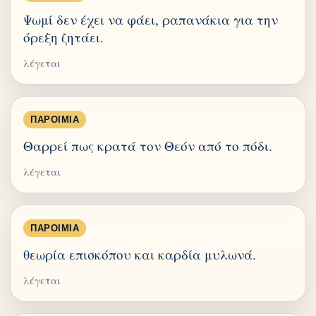
Ψωμί δεν έχει να φάει, ραπανάκια για την
όρεξη ζητάει.
λέγεται
ΠΑΡΟΙΜΊΑ
Θαρρεί πως κρατά τον Θεόν από το πόδι.
λέγεται
ΠΑΡΟΙΜΊΑ
θεωρία επισκόπου και καρδία μυλωνά.
λέγεται