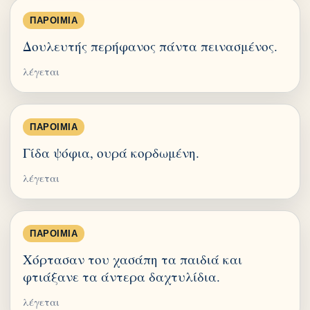
ΠΑΡΟΙΜΊΑ
Δουλευτής περήφανος πάντα πεινασμένος.
λέγεται
ΠΑΡΟΙΜΊΑ
Γίδα ψόφια, ουρά κορδωμένη.
λέγεται
ΠΑΡΟΙΜΊΑ
Χόρτασαν του χασάπη τα παιδιά και
φτιάξανε τα άντερα δαχτυλίδια.
λέγεται