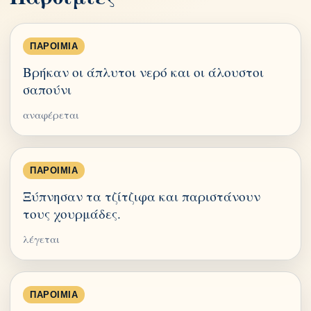
ΠΑΡΟΙΜΊΑ
Βρήκαν οι άπλυτοι νερό και οι άλουστοι
σαπούνι
αναφέρεται
ΠΑΡΟΙΜΊΑ
Ξύπνησαν τα τζίτζιφα και παριστάνουν
τους χουρμάδες.
λέγεται
ΠΑΡΟΙΜΊΑ