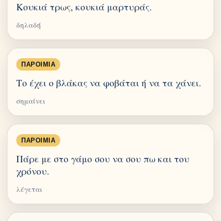
Κουκιά τρως, κουκιά μαρτυράς.
δηλαδή
ΠΑΡΟΙΜΊΑ
Το έχει ο βλάκας να φοβάται ή να τα χάνει.
σημαίνει
ΠΑΡΟΙΜΊΑ
Πάρε με στο γάμο σου να σου πω και του
χρόνου.
λέγεται