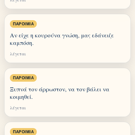
ΠΑΡΟΙΜΊΑ
Αν είχε η κουρούνα γνώση, μας εδάνειζε
καμπόση.
λέγεται
ΠΑΡΟΙΜΊΑ
Ξυπνά τον άρρωστον, να τον βάλει να
κοιμηθεί.
λέγεται
ΠΑΡΟΙΜΊΑ