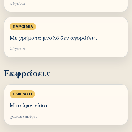
λέγεται
ΠΑΡΟΙΜΊΑ
Με χρήματα μυαλό δεν αγοράζεις.
λέγεται
Εκφράσεις
ΈΚΦΡΑΣΗ
Μπούφος είσαι
χαρακτηρίζει