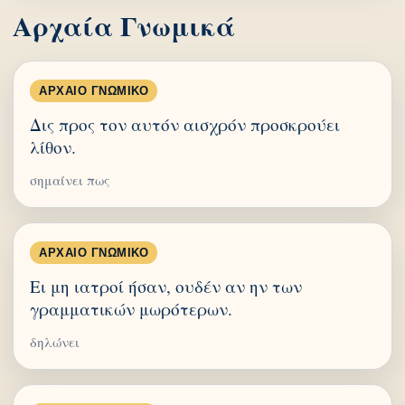
Αρχαία Γνωμικά
ΑΡΧΑΊΟ ΓΝΩΜΙΚΌ
Δις προς τον αυτόν αισχρόν προσκρούει
λίθον.
σημαίνει πως
ΑΡΧΑΊΟ ΓΝΩΜΙΚΌ
Ει μη ιατροί ήσαν, ουδέν αν ην των
γραμματικών μωρότερων.
δηλώνει