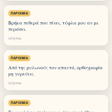
ΠΑΡΟΙΜΊΑ
Βρήκα πεθερά που πίνει, τύφλα μου αν με
περάσει.
λέγεται
ΠΑΡΟΙΜΊΑ
Από της μυλωνούς τον απαυτό, ορθογραφία
μη γυρεύεις.
λέγεται
ΠΑΡΟΙΜΊΑ