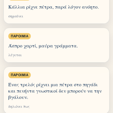
Κάλλια ρίχνε πέτρα, παρά λόγον ανόητο.
σημαίνει
ΠΑΡΟΙΜΊΑ
Άσπρο χαρτί, μαύρα γράμματα.
λέγεται
ΠΑΡΟΙΜΊΑ
Ένας τρελός ρίχνει μια πέτρα στο πηγάδι
και πενήντα γνωστικοί δεν μπορούν να την
βγάλουν.
δηλώνει πως