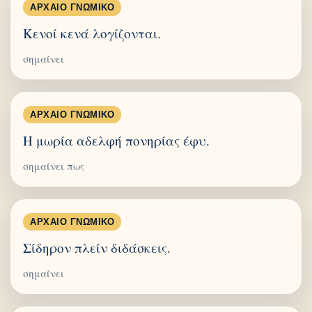
ΑΡΧΑΊΟ ΓΝΩΜΙΚΌ
Κενοί κενά λογίζονται.
σημαίνει
ΑΡΧΑΊΟ ΓΝΩΜΙΚΌ
Η μωρία αδελφή πονηρίας έφυ.
σημαίνει πως
ΑΡΧΑΊΟ ΓΝΩΜΙΚΌ
Σίδηρον πλείν διδάσκεις.
σημαίνει