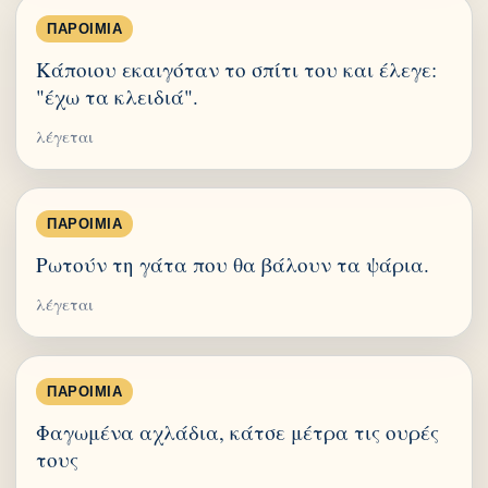
ΠΑΡΟΙΜΊΑ
Κάποιου εκαιγόταν το σπίτι του και έλεγε:
"έχω τα κλειδιά".
λέγεται
ΠΑΡΟΙΜΊΑ
Ρωτούν τη γάτα που θα βάλουν τα ψάρια.
λέγεται
ΠΑΡΟΙΜΊΑ
Φαγωμένα αχλάδια, κάτσε μέτρα τις ουρές
τους