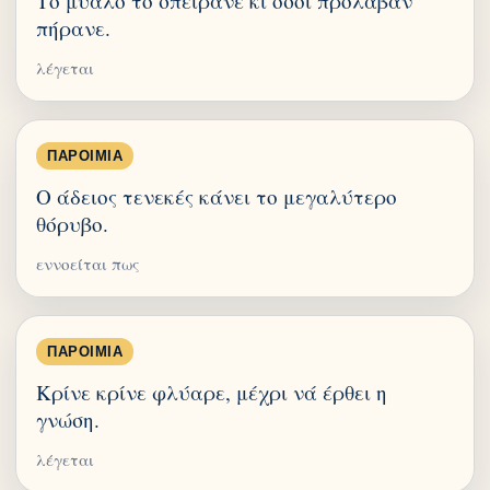
Το μυαλό το σπείρανε κι όσοι προλάβαν
πήρανε.
λέγεται
ΠΑΡΟΙΜΊΑ
Ο άδειος τενεκές κάνει το μεγαλύτερο
θόρυβο.
εννοείται πως
ΠΑΡΟΙΜΊΑ
Κρίνε κρίνε φλύαρε, μέχρι νά έρθει η
γνώση.
λέγεται