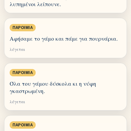
λυπημένοι λείπουνε.
ΠΑΡΟΙΜΊΑ
Αφήσαμε το γάμο και πάμε για πουρνάρια.
λέγεται
ΠΑΡΟΙΜΊΑ
Όλα του γάμου δύσκολα κι η νύφη
γκαστρωμένη.
λέγεται
ΠΑΡΟΙΜΊΑ