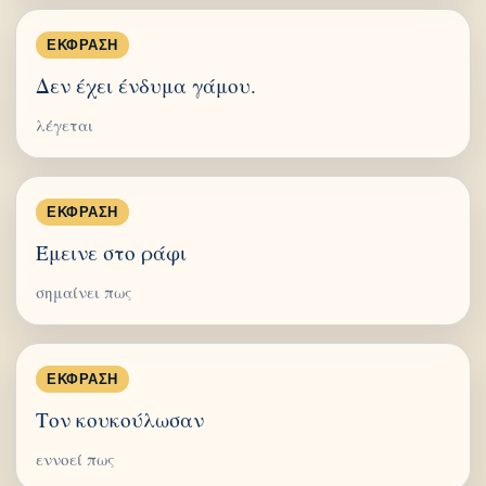
ΈΚΦΡΑΣΗ
Δεν έχει ένδυμα γάμου.
λέγεται
ΈΚΦΡΑΣΗ
Έμεινε στο ράφι
σημαίνει πως
ΈΚΦΡΑΣΗ
Τον κουκούλωσαν
εννοεί πως