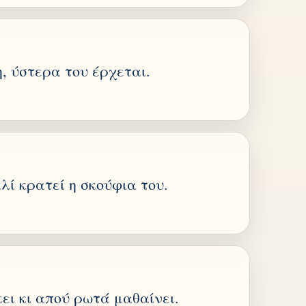
, ύστερα του έρχεται.
λί κρατεί η σκούφια του.
ει κι απού ρωτά μαθαίνει.