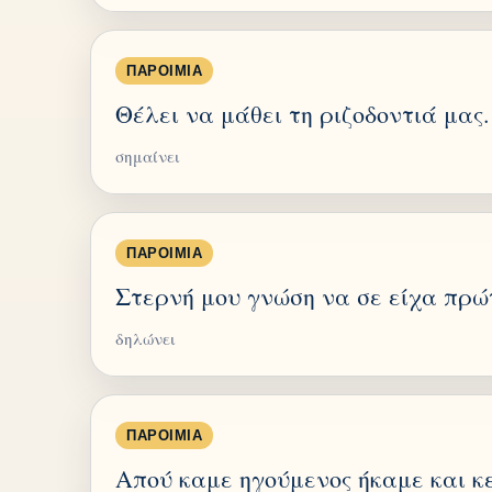
ΠΑΡΟΙΜΊΑ
Θέλει να μάθει τη ριζοδοντιά μας.
σημαίνει
ΠΑΡΟΙΜΊΑ
Στερνή μου γνώση να σε είχα πρώ
δηλώνει
ΠΑΡΟΙΜΊΑ
Απού καμε ηγούμενος ήκαμε και κ