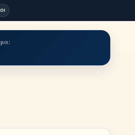
ΟΙ
έμα: