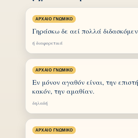
ΑΡΧΑΊΟ ΓΝΩΜΙΚΌ
Γηράσκω δε αεί πολλά διδασκόμεν
ή διαφορετικά
ΑΡΧΑΊΟ ΓΝΩΜΙΚΌ
Εν μόνον αγαθόν είναι, την επιστή
κακόν, την αμαθίαν.
δηλαδή
ΑΡΧΑΊΟ ΓΝΩΜΙΚΌ