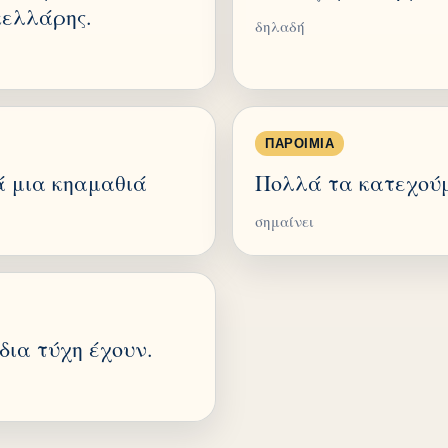
κελλάρης.
δηλαδή
ΠΑΡΟΙΜΊΑ
ά μια κηαμαθιά
Πολλά τα κατεχούμ
σημαίνει
δια τύχη έχουν.