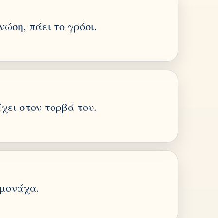
νώση, πάει το γρόσι.
έχει στον τορβά του.
 μονάχα.