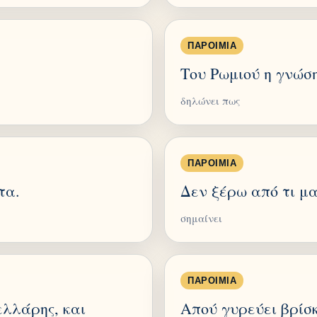
ΠΑΡΟΙΜΊΑ
Του Ρωμιού η γνώση
δηλώνει πως
ΠΑΡΟΙΜΊΑ
τα.
Δεν ξέρω από τι μα
σημαίνει
ΠΑΡΟΙΜΊΑ
ελλάρης, και
Απού γυρεύει βρίσκ