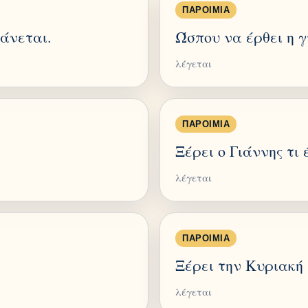
ΠΑΡΟΙΜΊΑ
άνεται.
Ώσπου να έρθει η γ
λέγεται
ΠΑΡΟΙΜΊΑ
Ξέρει ο Γιάννης τι 
λέγεται
ΠΑΡΟΙΜΊΑ
Ξέρει την Κυριακή
λέγεται