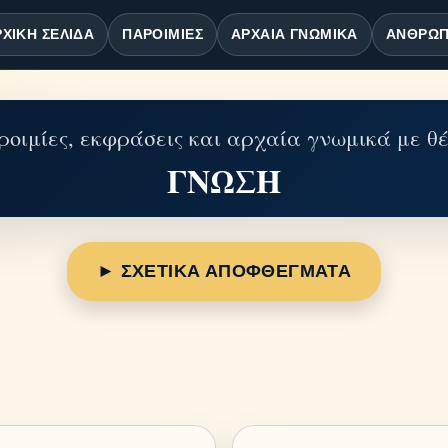
ΧΙΚΉ ΣΕΛΊΔΑ
ΠΑΡΟΙΜΊΕΣ
ΑΡΧΑΊΑ ΓΝΩΜΙΚΆ
ΆΝΘΡΩΠ
οιμίες, εκφράσεις και αρχαία γνωμικά με θ
ΓΝΩΣΗ
► ΣΧΕΤΙΚΑ ΑΠΟΦΘΕΓΜΑΤΑ