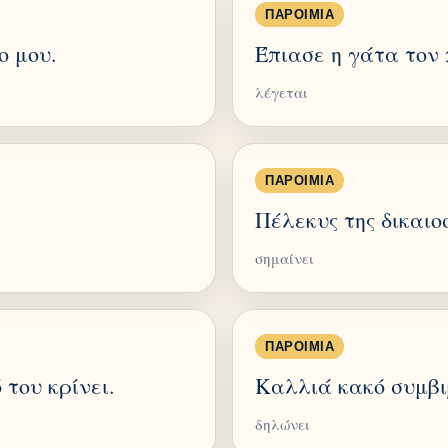
ΠΑΡΟΙΜΊΑ
ο μου.
Έπιασε η γάτα τον 
λέγεται
ΠΑΡΟΙΜΊΑ
Πέλεκυς της δικαιο
σημαίνει
ΠΑΡΟΙΜΊΑ
 του κρίνει.
Καλλιά κακό συμβ
δηλώνει