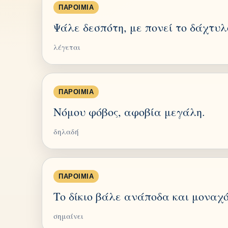
ΠΑΡΟΙΜΊΑ
Ψάλε δεσπότη, με πονεί το δάχτυλ
λέγεται
ΠΑΡΟΙΜΊΑ
Νόμου φόβος, αφοβία μεγάλη.
δηλαδή
ΠΑΡΟΙΜΊΑ
Το δίκιο βάλε ανάποδα και μοναχό
σημαίνει