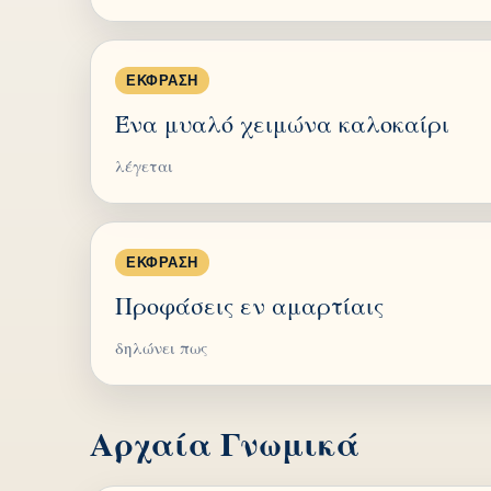
ΈΚΦΡΑΣΗ
Ένα μυαλό χειμώνα καλοκαίρι
λέγεται
ΈΚΦΡΑΣΗ
Προφάσεις εν αμαρτίαις
δηλώνει πως
Αρχαία Γνωμικά