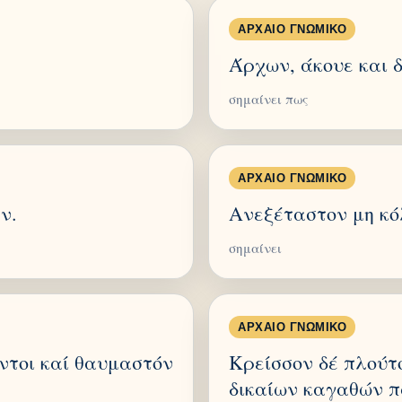
ΑΡΧΑΊΟ ΓΝΩΜΙΚΌ
Άρχων, άκουε και δ
σημαίνει πως
ΑΡΧΑΊΟ ΓΝΩΜΙΚΌ
ν.
Ανεξέταστον μη κό
σημαίνει
ΑΡΧΑΊΟ ΓΝΩΜΙΚΌ
έντοι καί θαυμαστόν
Κρείσσον δέ πλούτ
δικαίων καγαθών π