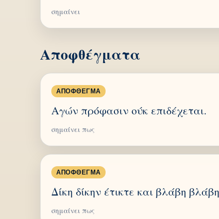
σημαίνει
Αποφθέγματα
ΑΠΌΦΘΕΓΜΑ
Αγών πρόφασιν ούκ επιδέχεται.
σημαίνει πως
ΑΠΌΦΘΕΓΜΑ
Δίκη δίκην έτικτε και βλάβη βλάβη
σημαίνει πως