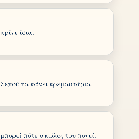
κρίνε ίσια.
αλεπού τα κάνει κρεμαστάρια.
 μπορεί πότε ο κώλος του πονεί.