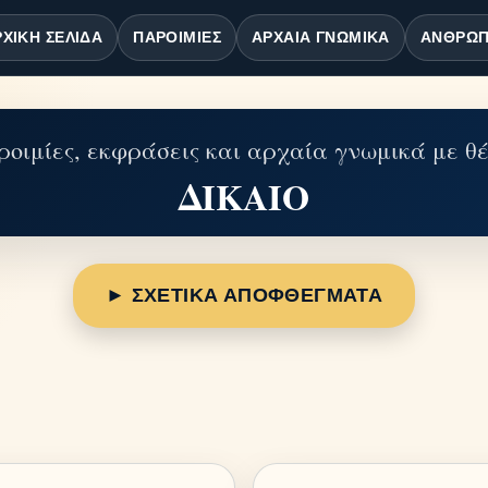
ΧΙΚΉ ΣΕΛΊΔΑ
ΠΑΡΟΙΜΊΕΣ
ΑΡΧΑΊΑ ΓΝΩΜΙΚΆ
ΆΝΘΡΩΠ
οιμίες, εκφράσεις και αρχαία γνωμικά με θ
ΔΙΚΑΙΟ
► ΣΧΕΤΙΚΑ ΑΠΟΦΘΕΓΜΑΤΑ