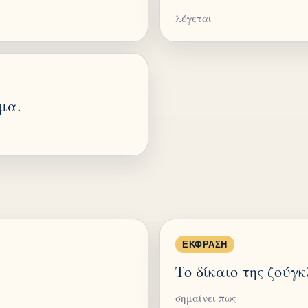
λέγεται
μα.
ΈΚΦΡΑΣΗ
Το δίκαιο της ζούγκ
σημαίνει πως