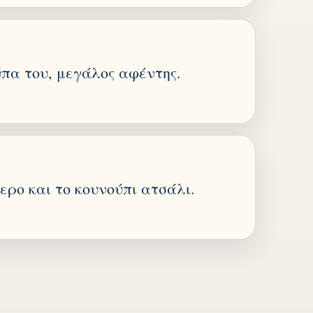
πα του, μεγάλος αφέντης.
ερο και το κουνούπι ατσάλι.