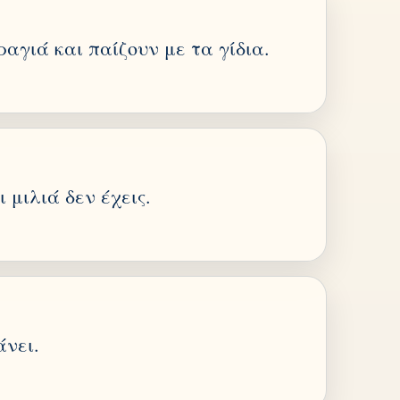
αγιά και παίζουν με τα γίδια.
 μιλιά δεν έχεις.
άνει.