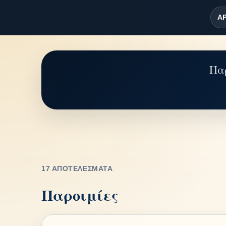
ΑΡ
Παρ
17 ΑΠΟΤΕΛΈΣΜΑΤΑ
Παροιμίες