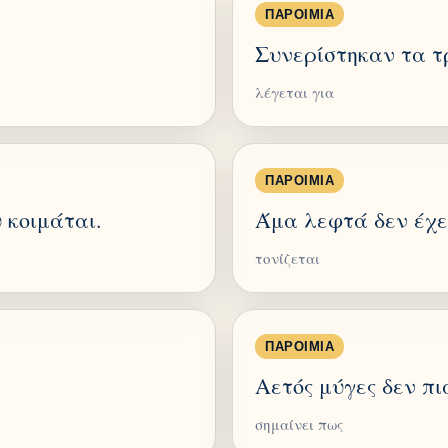
ΠΑΡΟΙΜΊΑ
Συνερίστηκαν τα τρ
λέγεται για
ΠΑΡΟΙΜΊΑ
 κοιμάται.
Άμα λεφτά δεν έχει
τονίζεται
ΠΑΡΟΙΜΊΑ
Αετός μύγες δεν πι
σημαίνει πως