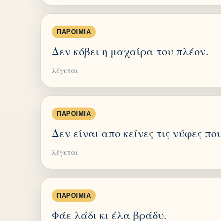
ΠΑΡΟΙΜΊΑ
Δεν κόβει η μαχαίρα του πλέον.
λέγεται
ΠΑΡΟΙΜΊΑ
Δεν είναι απο κείνες τις νύφες πο
λέγεται
ΠΑΡΟΙΜΊΑ
Φάε λάδι κι έλα βράδυ.