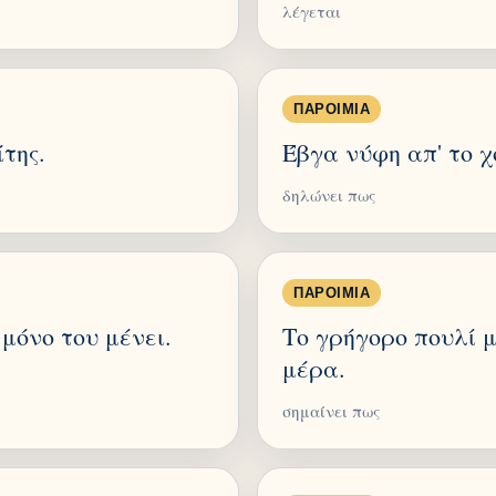
λέγεται
ΠΑΡΟΙΜΊΑ
της.
Έβγα νύφη απ' το χ
δηλώνει πως
ΠΑΡΟΙΜΊΑ
μόνο του μένει.
Το γρήγορο πουλί 
μέρα.
σημαίνει πως