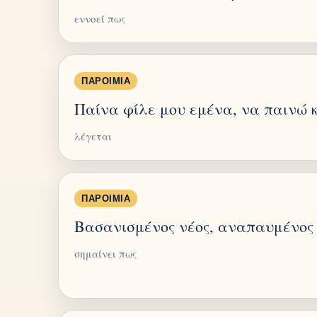
εννοεί πως
ΠΑΡΟΙΜΊΑ
Παίνα φίλε μου εμένα, να παινώ κ
λέγεται
ΠΑΡΟΙΜΊΑ
Βασανισμένος νέος, αναπαυμένος
σημαίνει πως