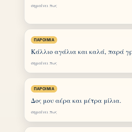
σημαίνει πως
ΠΑΡΟΙΜΊΑ
Κάλλιο αγάλια και καλά, παρά γ
σημαίνει πως
ΠΑΡΟΙΜΊΑ
Δος μου αέρα και μέτρα μίλια.
σημαίνει πως