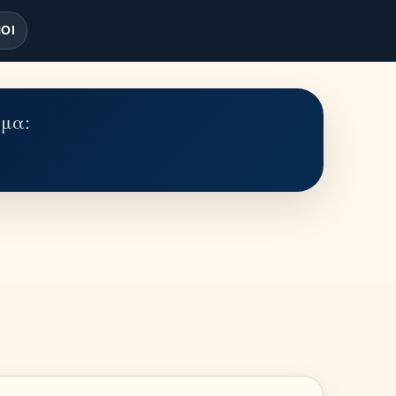
ΟΙ
έμα: