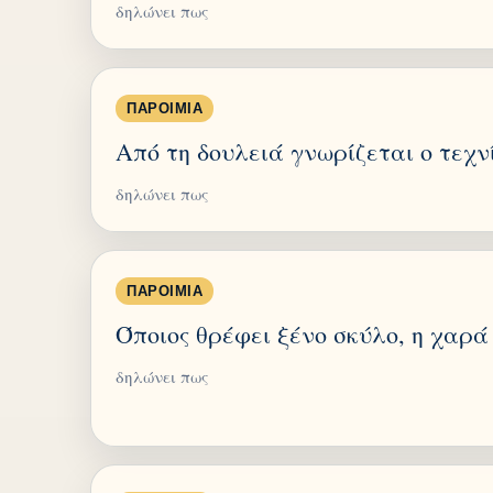
δηλώνει πως
ΠΑΡΟΙΜΊΑ
Από τη δουλειά γνωρίζεται ο τεχνί
δηλώνει πως
ΠΑΡΟΙΜΊΑ
Όποιος θρέφει ξένο σκύλο, η χαρά 
δηλώνει πως