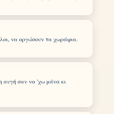
λοι, να οργώσουν τα χωράφια.
η αυγή σαν να 'χω μάνα κι