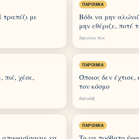
ΠΑΡΟΙΜΊΑ
 τραπέζι με
Βόδι να μην αλώνιζ
μην εθέριζε, ποτέ τ
δηλώνει πως
ΠΑΡΟΙΜΊΑ
 πιέ, χέσε,
Όποιος δεν έχτισε, 
τον κόσμο
δηλαδή
ΠΑΡΟΙΜΊΑ
να αποφασίσουμε να
Το να πρόβατο ψοφ