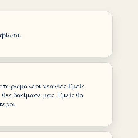
αβίωτο.
οτε ρωμαλέοι νεανίες.Εμείς
 θες δοκίμασε μας. Εμείς θα
τεροι.