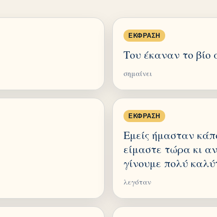
ΈΚΦΡΑΣΗ
Του έκαναν το βίο 
σημαίνει
ΈΚΦΡΑΣΗ
Εμείς ήμασταν κάπ
είμαστε τώρα κι αν
γίνουμε πολύ καλύ
λεγόταν