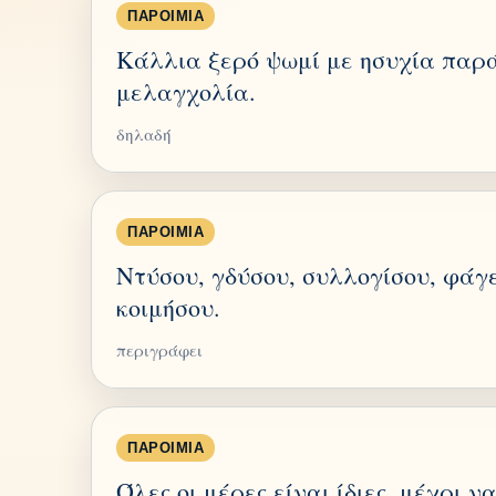
ΠΑΡΟΙΜΊΑ
Κάλλια ξερό ψωμί με ησυχία παρά
μελαγχολία.
δηλαδή
ΠΑΡΟΙΜΊΑ
Ντύσου, γδύσου, συλλογίσου, φάγε,
κοιμήσου.
περιγράφει
ΠΑΡΟΙΜΊΑ
Όλες οι μέρες είναι ίδιες, μέχρι 