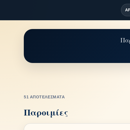
ΑΡ
Παρ
51 ΑΠΟΤΕΛΈΣΜΑΤΑ
Παροιμίες